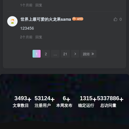
1个月前
回复
世界上最可爱的火龙果sama
0
123456
2个月前
回复
1
2
…
21
跳转
3493
53124
6
1315
5337886
文章数目
注册用户
本周发布
稳定运行
总访问量