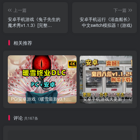
上一篇
下一篇
安卓手机游戏《兔子先生的
安卓手机运行《浴血船长》
魔术秀v1.1.3》[完整
中文switch模拟器！(游戏)
版]Steam移植锈湖十周年新
作品，来到了锈湖团队的工
相关推荐
作室？
PC/安卓游戏《暖雪最新v3.1.0.1》终业DLC整合版！
安卓手
评论
共167条