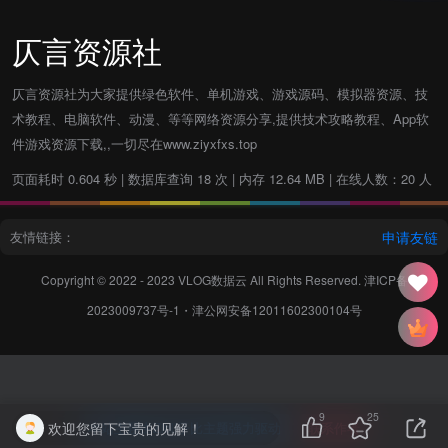
仄言资源社
仄言资源社为大家提供绿色软件、单机游戏、游戏源码、模拟器资源、技
术教程、电脑软件、动漫、等等网络资源分享,提供技术攻略教程、App软
件游戏资源下载,,一切尽在www.ziyxfxs.top
页面耗时 0.604 秒 | 数据库查询 18 次 | 内存 12.64 MB | 在线人数：20 人
友情链接：
申请友链
Copyright © 2022 - 2023
VLOG数据云
All Rights Reserved.
津ICP备
2023009737号-1
・
津公网安备12011602300104号
9
25
欢迎您留下宝贵的见解！
本站主题由Zibll子比主题强力驱动
联系作者