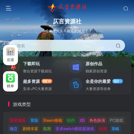
仄言资源社
一个来了久久不能忘的地方！！
搜索
后退
下载即玩
原创作品
整合资源下载就玩
独家原创资源
超多资源
全是你的最爱
NEW
GO
榜单
安卓+PC大量资源
大量资源等你来
游戏类型
安卓游戏
冒险
Steam移植
动作
2D
角色扮演
PC游戏
独立
剧情丰富
氛围
安卓switch模拟器游戏
休闲
策略