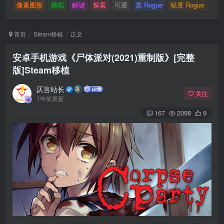
像素图形
模拟
解谜
探索
可爱
类 Rogue
轻度 Rogue
首页
Steam移植
正文
安卓手机游戏《尸体派对(2021)重制版》[完整
版]Steam移植
仄言站长
关注
1年前更新
167
2098
9