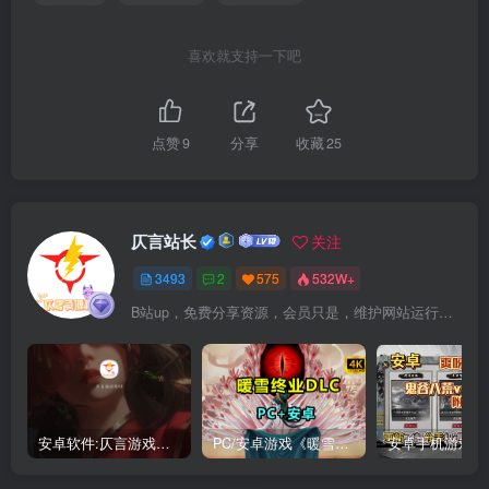
喜欢就支持一下吧
点赞
9
分享
收藏
25
仄言站长
关注
3493
2
575
532W+
B站up，免费分享资源，会员只是，维护网站运行，会员权利为可以支持本地下载，更多内容，敬请期待！
安卓软件:仄言游戏库4.0APP全新上架了！没有下的赶紧下载呀！
PC/安卓游戏《暖雪最新v3.1.0.1》终业DLC整合版！