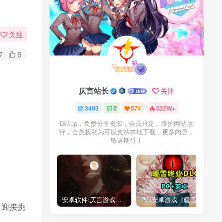
关注
7
6
仄言站长
关注
3493
2
574
532W+
B站up，免费分享资源，会员只是，维护网站运
行，会员权利为可以支持本地下载，更多内容，
敬请期待！
安卓软件:仄言游戏库4.0APP全新上架了！没有下的赶紧下载呀！
PC/安卓游戏《暖雪最新v3.1.0.1》终业DLC整合版！
、迎接挑