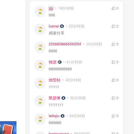
jjjjj
18分钟前
0
666
luenei
20分钟前
0
感谢分享
25566586655635hf
20分钟前
0
6666
独源
41分钟前
0
66666666666
烛莹枯
42分钟前
0
11111
凯瑟琳
52分钟前
0
1111111
leilejiu
54分钟前
0
666666
leemeanyee
59分钟前
0