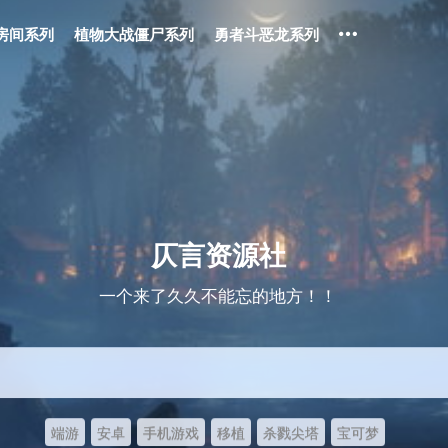
房间系列
植物大战僵尸系列
勇者斗恶龙系列
仄言资源社
一个来了久久不能忘的地方！！
端游
安卓
手机游戏
移植
杀戮尖塔
宝可梦