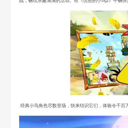
战，畅玩乐趣满满的活动。在《愤怒的小鸟2》中畅快
经典小鸟角色尽数登场，快来结识它们，体验令千百