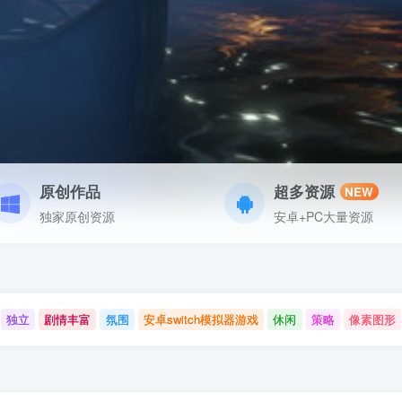
原创作品
超多资源
NEW
独家原创资源
安卓+PC大量资源
独立
剧情丰富
氛围
安卓switch模拟器游戏
休闲
策略
像素图形