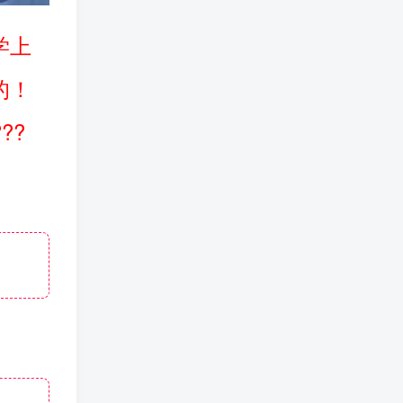
学上
的！
??