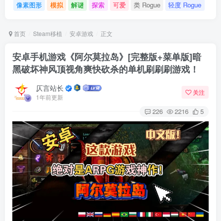
像素图形
模拟
解谜
探索
可爱
类 Rogue
轻度 Rogue
首页
Steam移植
安卓游戏
正文
安卓手机游戏《阿尔莫拉岛》[完整版+菜单版]暗
黑破坏神风顶视角爽快砍杀的单机刷刷刷游戏！
仄言站长
关注
1年前更新
226
2216
5