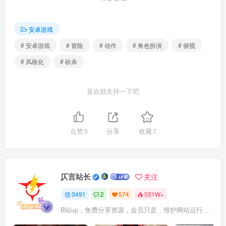
安卓游戏
# 安卓游戏
# 冒险
# 动作
# 角色扮演
# 俯视
# 风格化
# 砍杀
喜欢就支持一下吧
点赞
5
分享
收藏
7
仄言站长
关注
3491
2
574
531W+
B站up，免费分享资源，会员只是，维护网站运行，会员权利为可以支持本地下载，更多内容，敬请期待！