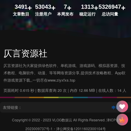
3491
53043
7
1313
5326947
文章数目
注册用户
本周发布
稳定运行
总访问量
仄言资源社
仄言资源社为大家提供绿色软件、单机游戏、游戏源码、模拟器资源、技
术教程、电脑软件、动漫、等等网络资源分享,提供技术攻略教程、App软
件游戏资源下载,,一切尽在www.ziyxfxs.top
页面耗时 0.615 秒 | 数据库查询 20 次 | 内存 12.66 MB | 在线人数：14 人
友情链接：
申请友链
Copyright © 2022 - 2023
VLOG数据云
All Rights Reserved.
津ICP备
2023009737号-1
・
津公网安备12011602300104号