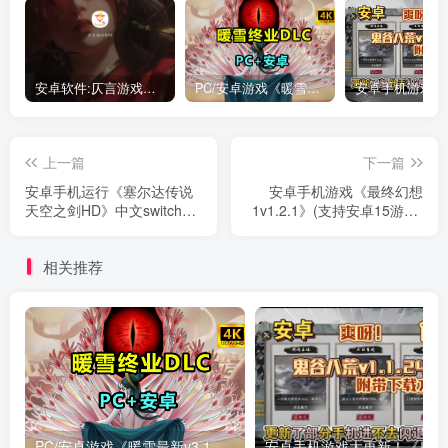
安卓软件:仄言游戏库4.0APP全新上架了！没有下的赶紧下载呀！
PC/安卓游戏《暖雪最新v3.1.0.1》终业DLC整合版！
上一篇
下一篇
安卓手机运行《塞尔达传说
安卓手机游戏《最终幻想
天空之剑HD》中文switch模
1v1.2.1》(支持安卓15游玩)
拟器！(游戏)
[完整版]Steam移植
相关推荐
PC/安卓游戏《暖雪最新v3.1.0.1》终业DLC整合版！
安卓手