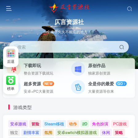
仄言资源社
一个来了久久不能忘的地方！！
搜索
后退
下载即玩
原创作品
整合资源下载就玩
独家原创资源
超多资源
全是你的最爱
NEW
GO
榜单
安卓+PC大量资源
大量资源等你来
游戏类型
安卓游戏
冒险
Steam移植
动作
2D
角色扮演
PC游戏
独立
剧情丰富
氛围
安卓switch模拟器游戏
休闲
策略