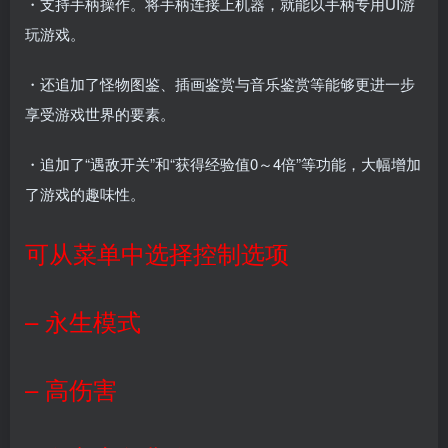
・支持手柄操作。将手柄连接上机器，就能以手柄专用UI游
玩游戏。
・还追加了怪物图鉴、插画鉴赏与音乐鉴赏等能够更进一步
享受游戏世界的要素。
・追加了“遇敌开关”和“获得经验值0～4倍”等功能，大幅增加
了游戏的趣味性。
可从菜单中选择控制选项
– 永生模式
– 高伤害