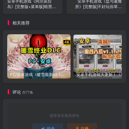
安卓手机游戏《阿尔莫拉
安卓手机游戏《盐与避难
岛》[完整版+菜单版]暗黑破
所》[完整版]不好玩你草饲
坏神风顶视角爽快砍杀的单
我!
机刷刷刷游戏！
相关推荐
PC/安卓游戏《暖雪最新v3.1.0.1》终业DLC整合版！
安卓手
评论
共77条
请登录后发表评论
登录
注册