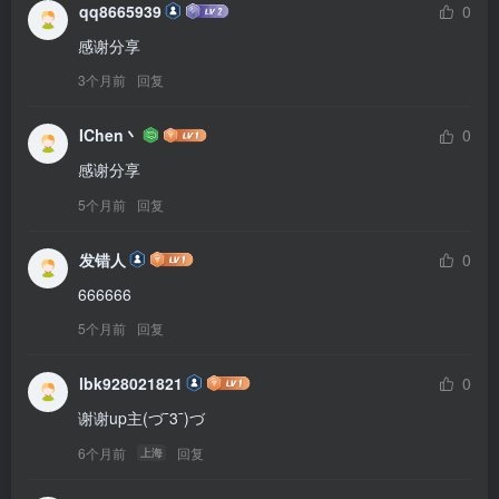
qq8665939
0
感谢分享
3个月前
回复
IChen丶
0
感谢分享
5个月前
回复
发错人
0
666666
5个月前
回复
lbk928021821
0
谢谢up主(づ¯3¯)づ
6个月前
回复
上海