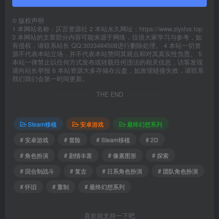
©
版权声明
1 本网站名称：仄言资源社 2 本站永久网址：https://www.ziyxfxs.top
3 本网站的文章部分内容可能来源于网络，仅供大家学习与参考，如
有侵权，请联系站长 QQ:3033484508进行删除处理。 4 本站一切资
源不代表本站立场，并不代表本站赞同其观点和对其真实性负责。 5
本站一律禁止以任何方式发布或转载任何违法的相关信息，访客发现
请向站长举报 6 本站资源大多存储在云盘，如发现链接失效，请联系
我们我们会第一时间更新。
THE END
Steam移植
安卓游戏
最终幻想系列
# 安卓游戏
# 冒险
# Steam移植
# 2D
# 角色扮演
# 剧情丰富
# 像素图形
# 探索
# 回合制战斗
# 复古
# 日系角色扮演
# 团队角色扮演
# 怀旧
# 重制
# 最终幻想系列
喜欢就支持一下吧