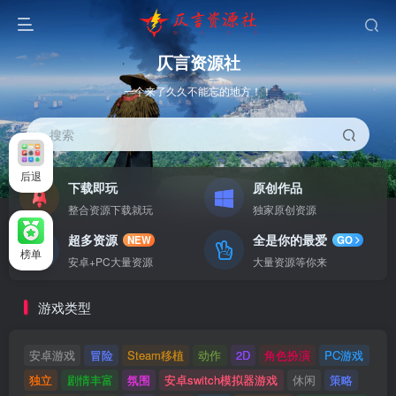
仄言资源社
一个来了久久不能忘的地方！！
搜索
后退
下载即玩
原创作品
整合资源下载就玩
独家原创资源
超多资源
全是你的最爱
NEW
GO
榜单
安卓+PC大量资源
大量资源等你来
游戏类型
安卓游戏
冒险
Steam移植
动作
2D
角色扮演
PC游戏
独立
剧情丰富
氛围
安卓switch模拟器游戏
休闲
策略