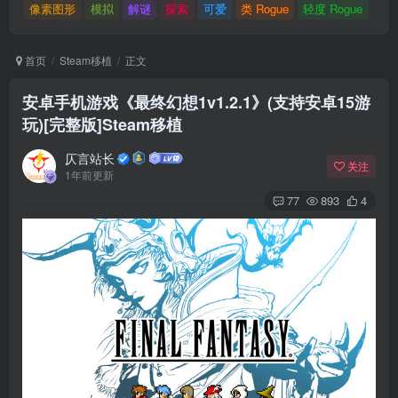
像素图形
模拟
解谜
探索
可爱
类 Rogue
轻度 Rogue
首页
Steam移植
正文
安卓手机游戏《最终幻想1v1.2.1》(支持安卓15游
玩)[完整版]Steam移植
仄言站长
关注
1年前更新
77
893
4