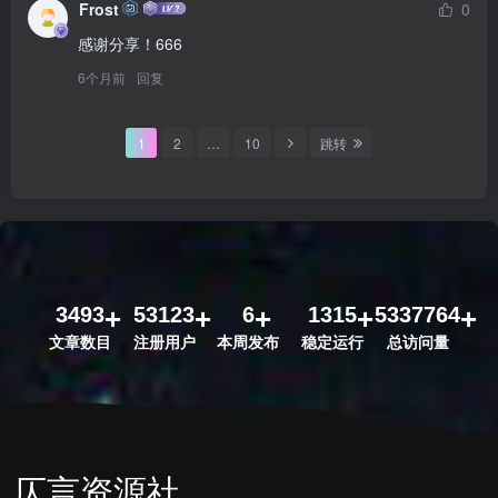
Frost
0
感谢分享！666
6个月前
回复
1
2
…
10
跳转
3493
53123
6
1315
5337764
文章数目
注册用户
本周发布
稳定运行
总访问量
仄言资源社