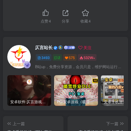
点赞
4
分享
收藏
4
仄言站长
关注
3493
2
575
532W+
B站up，免费分享资源，会员只是，维护网站运行，会员权利为可以支持本地下载，更多内容，敬请期待！
安卓软件:仄言游戏库4.0APP全新上架了！没有下的赶紧下载呀！
PC/安卓游戏《暖雪最新v3.1.0.1》终业DLC整合版！
上一篇
下一篇