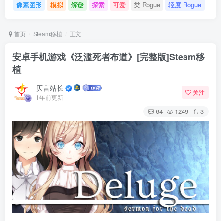
像素图形
模拟
解谜
探索
可爱
类 Rogue
轻度 Rogue
首页
Steam移植
正文
安卓手机游戏《泛滥死者布道》[完整版]Steam移
植
仄言站长
关注
1年前更新
64
1249
3