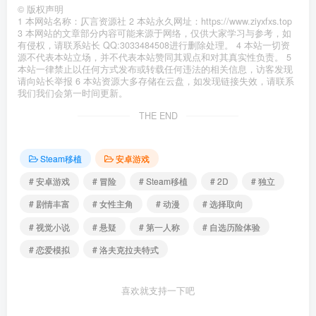
©
版权声明
1 本网站名称：仄言资源社 2 本站永久网址：https://www.ziyxfxs.top
3 本网站的文章部分内容可能来源于网络，仅供大家学习与参考，如
有侵权，请联系站长 QQ:3033484508进行删除处理。 4 本站一切资
源不代表本站立场，并不代表本站赞同其观点和对其真实性负责。 5
本站一律禁止以任何方式发布或转载任何违法的相关信息，访客发现
请向站长举报 6 本站资源大多存储在云盘，如发现链接失效，请联系
我们我们会第一时间更新。
THE END
Steam移植
安卓游戏
# 安卓游戏
# 冒险
# Steam移植
# 2D
# 独立
# 剧情丰富
# 女性主角
# 动漫
# 选择取向
# 视觉小说
# 悬疑
# 第一人称
# 自选历险体验
# 恋爱模拟
# 洛夫克拉夫特式
喜欢就支持一下吧