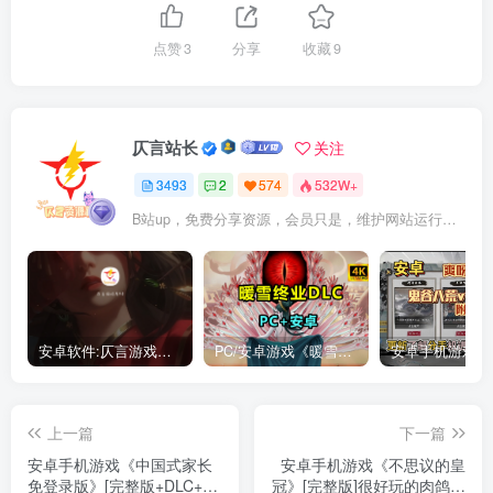
点赞
3
分享
收藏
9
仄言站长
关注
3493
2
574
532W+
B站up，免费分享资源，会员只是，维护网站运行，会员权利为可以支持本地下载，更多内容，敬请期待！
安卓软件:仄言游戏库4.0APP全新上架了！没有下的赶紧下载呀！
PC/安卓游戏《暖雪最新v3.1.0.1》终业DLC整合版！
上一篇
下一篇
安卓手机游戏《中国式家长
安卓手机游戏《不思议的皇
免登录版》[完整版+DLC+菜
冠》[完整版]很好玩的肉鸽游