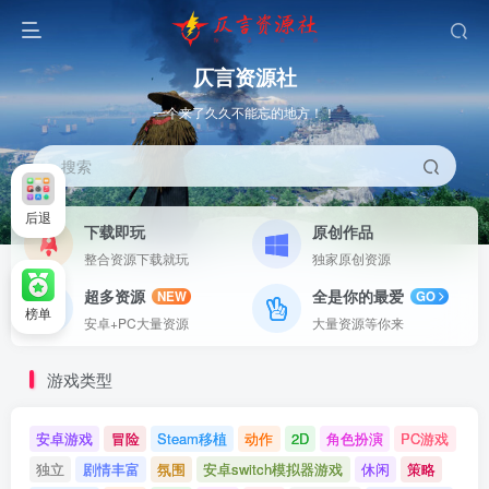
仄言资源社
一个来了久久不能忘的地方！！
搜索
后退
下载即玩
原创作品
整合资源下载就玩
独家原创资源
超多资源
全是你的最爱
NEW
GO
榜单
安卓+PC大量资源
大量资源等你来
游戏类型
安卓游戏
冒险
Steam移植
动作
2D
角色扮演
PC游戏
独立
剧情丰富
氛围
安卓switch模拟器游戏
休闲
策略