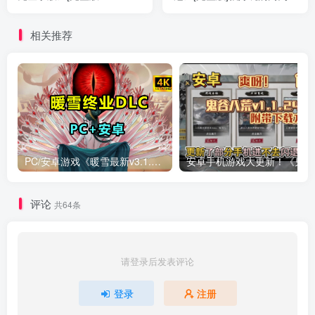
单版]Steam移植
戏!玩起来根本停不下来!
相关推荐
PC/安卓游戏《暖雪最新v3.1.0.1》终业DLC整合版！
安卓手
评论
共64条
请登录后发表评论
登录
注册