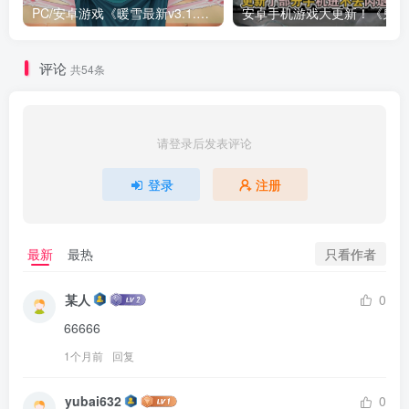
PC/安卓游戏《暖雪最新v3.1.0.1》终业DLC整合版！
安卓手
评论
共54条
请登录后发表评论
登录
注册
只看作者
最新
最热
某人
0
66666
1个月前
回复
yubai632
0