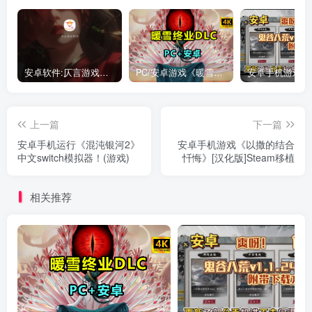
安卓软件:仄言游戏库4.0APP全新上架了！没有下的赶紧下载呀！
PC/安卓游戏《暖雪最新v3.1.0.1》终业DLC整合版！
上一篇
下一篇
安卓手机运行《混沌银河2》
安卓手机游戏《以撒的结合
中文switch模拟器！(游戏)
忏悔》[汉化版]Steam移植
相关推荐