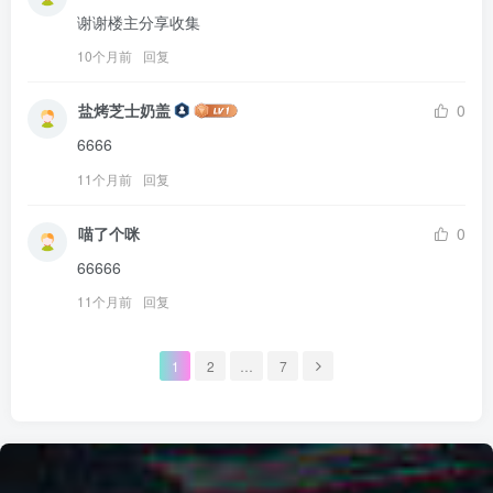
谢谢楼主分享收集
10个月前
回复
盐烤芝士奶盖
0
6666
11个月前
回复
喵了个咪
0
66666
11个月前
回复
1
2
…
7