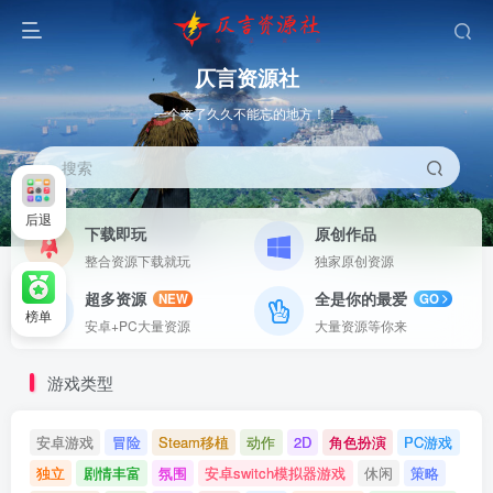
仄言资源社
一个来了久久不能忘的地方！！
搜索
后退
下载即玩
原创作品
整合资源下载就玩
独家原创资源
超多资源
全是你的最爱
NEW
GO
榜单
安卓+PC大量资源
大量资源等你来
游戏类型
安卓游戏
冒险
Steam移植
动作
2D
角色扮演
PC游戏
独立
剧情丰富
氛围
安卓switch模拟器游戏
休闲
策略