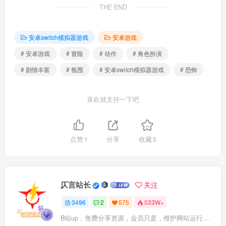
THE END
安卓switch模拟器游戏
安卓游戏
# 安卓游戏
# 冒险
# 动作
# 角色扮演
# 剧情丰富
# 氛围
# 安卓switch模拟器游戏
# 恐怖
喜欢就支持一下吧
点赞
1
分享
收藏
5
仄言站长
关注
3496
2
575
533W+
B站up，免费分享资源，会员只是，维护网站运行，会员权利为可以支持本地下载，更多内容，敬请期待！