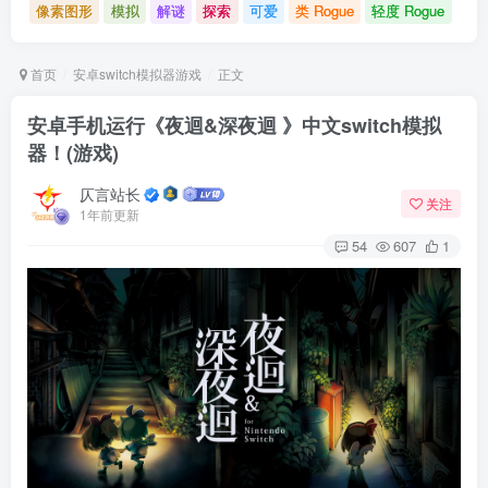
像素图形
模拟
解谜
探索
可爱
类 Rogue
轻度 Rogue
首页
安卓switch模拟器游戏
正文
安卓手机运行《夜迴&深夜迴 》中文switch模拟
器！(游戏)
仄言站长
关注
1年前更新
54
607
1