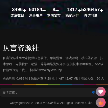
3496
53184
8
1317
5346457
文章数目
注册用户
本周发布
稳定运行
总访问量
仄言资源社
仄言资源社为大家提供绿色软件、单机游戏、游戏源码、模拟器资源、技
术教程、电脑软件、动漫、等等网络资源分享,提供技术攻略教程、App软
件游戏资源下载,,一切尽在www.ziyxfxs.top
页面耗时 0.639 秒 | 数据库查询 28 次 | 内存 12.67 MB | 在线人数：20 人
友情链接：
申请友链
Copyright © 2022 - 2023
VLOG数据云
All Rights Reserved.
津ICP备