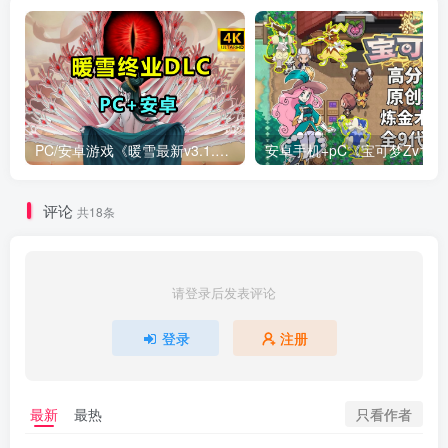
PC/安卓游戏《暖雪最新v3.1.0.1》终业DLC整合版！
安卓手机+
评论
共18条
请登录后发表评论
登录
注册
只看作者
最新
最热