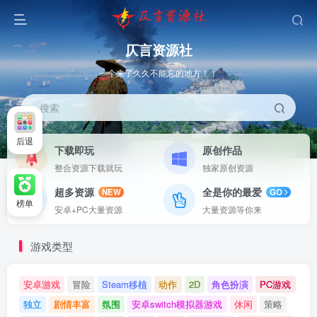
仄言资源社
一个来了久久不能忘的地方！！
搜索
后退
下载即玩
原创作品
整合资源下载就玩
独家原创资源
超多资源
全是你的最爱
NEW
GO
榜单
安卓+PC大量资源
大量资源等你来
游戏类型
安卓游戏
冒险
Steam移植
动作
2D
角色扮演
PC游戏
独立
剧情丰富
氛围
安卓switch模拟器游戏
休闲
策略