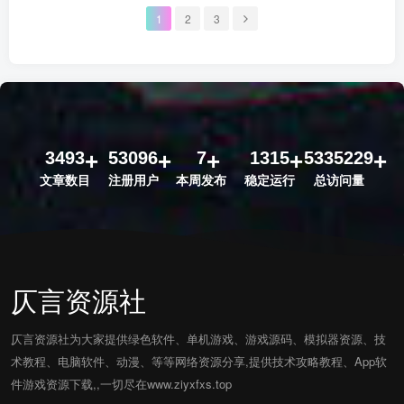
1
2
3
3493
53096
7
1315
5335229
文章数目
注册用户
本周发布
稳定运行
总访问量
仄言资源社
仄言资源社为大家提供绿色软件、单机游戏、游戏源码、模拟器资源、技
术教程、电脑软件、动漫、等等网络资源分享,提供技术攻略教程、App软
件游戏资源下载,,一切尽在www.ziyxfxs.top