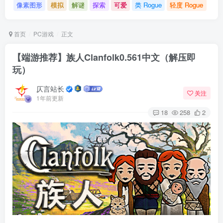
像素图形
模拟
解谜
探索
可爱
类 Rogue
轻度 Rogue
首页
PC游戏
正文
【端游推荐】族人Clanfolk0.561中文（解压即
玩）
仄言站长
关注
1年前更新
18
258
2