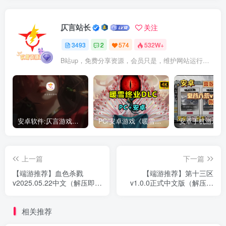
仄言站长
关注
3493
2
574
532W+
B站up，免费分享资源，会员只是，维护网站运行，会员权利为可以支持本地下载，更多内容，敬请期待！
安卓软件:仄言游戏库4.0APP全新上架了！没有下的赶紧下载呀！
PC/安卓游戏《暖雪最新v3.1.0.1》终业DLC整合版！
上一篇
下一篇
【端游推荐】血色杀戮
【端游推荐】第十三区
v2025.05.22中文（解压即
v1.0.0正式中文版（解压即
玩）
玩）
相关推荐