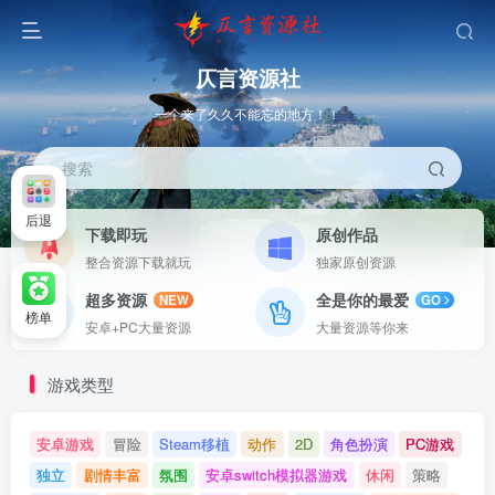
仄言资源社
一个来了久久不能忘的地方！！
搜索
后退
下载即玩
原创作品
整合资源下载就玩
独家原创资源
超多资源
全是你的最爱
NEW
GO
榜单
安卓+PC大量资源
大量资源等你来
游戏类型
安卓游戏
冒险
Steam移植
动作
2D
角色扮演
PC游戏
独立
剧情丰富
氛围
安卓switch模拟器游戏
休闲
策略