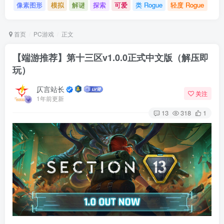
像素图形
模拟
解谜
探索
可爱
类 Rogue
轻度 Rogue
首页
PC游戏
正文
【端游推荐】第十三区v1.0.0正式中文版（解压即
玩）
仄言站长
关注
1年前更新
13
318
1