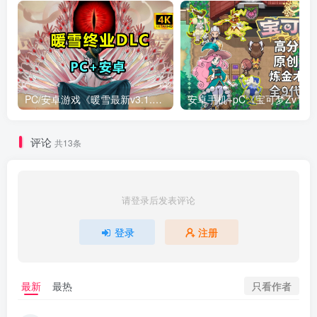
PC/安卓游戏《暖雪最新v3.1.0.1》终业DLC整合版！
安卓手机+
评论
共13条
请登录后发表评论
登录
注册
只看作者
最新
最热