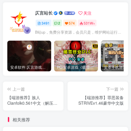
仄言站长
关注
3491
2
574
531W+
B站up，免费分享资源，会员只是，维护网站运行，会员权利为可以支持本地下载，更多内容，敬请期待！
安卓软件:仄言游戏库4.0APP全新上架了！没有下的赶紧下载呀！
PC/安卓游戏《暖雪最新v3.1.0.1》终业DLC整合版！
上一篇
下一篇
【端游推荐】族人
【端游推荐】罪恶装备
Clanfolk0.561中文（解压即
STRIVEv1.46豪华中文版
玩）
相关推荐