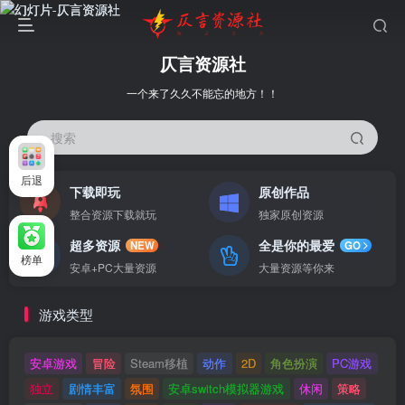
仄言资源社
一个来了久久不能忘的地方！！
搜索
后退
下载即玩
原创作品
整合资源下载就玩
独家原创资源
超多资源
全是你的最爱
NEW
GO
榜单
安卓+PC大量资源
大量资源等你来
游戏类型
安卓游戏
冒险
Steam移植
动作
2D
角色扮演
PC游戏
独立
剧情丰富
氛围
安卓switch模拟器游戏
休闲
策略