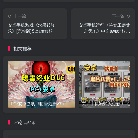
上一篇
下一篇
安卓手机游戏《水果转转
安卓手机运行《符文工房龙
乐》[完整版]Steam移植
之天地》中文switch模拟
器！(游戏)
相关推荐
PC/安卓游戏《暖雪最新v3.1.0.1》终业DLC整合版！
安卓手
评论
共62条