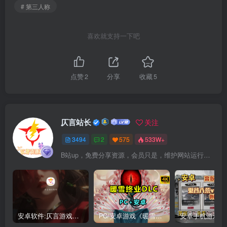
# 第三人称
喜欢就支持一下吧
点赞
2
分享
收藏
5
仄言站长
关注
3494
2
575
533W+
B站up，免费分享资源，会员只是，维护网站运行，会员权利为可以支持本地下载，更多内容，敬请期待！
安卓软件:仄言游戏库4.0APP全新上架了！没有下的赶紧下载呀！
PC/安卓游戏《暖雪最新v3.1.0.1》终业DLC整合版！