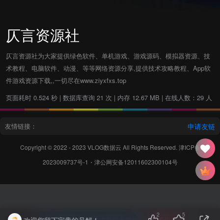
仄言资源社
仄言资源社为大家提供绿色软件、单机游戏、游戏源码、模拟器资源、技
术教程、电脑软件、动漫、等等网络资源分享,提供技术攻略教程、App软
件游戏资源下载,,一切尽在www.ziyxfxs.top
页面耗时 0.524 秒 | 数据库查询 21 次 | 内存 12.67 MB | 在线人数：29 人
友情链接：
申请友链
Copyright © 2022 - 2023
VLOG数据云
All Rights Reserved.
津ICP备
2023009737号-1
・
津公网安备12011602300104号
2
5
欢迎您留下宝贵的见解！
本站主题由Zibll子比主题强力驱动
联系作者