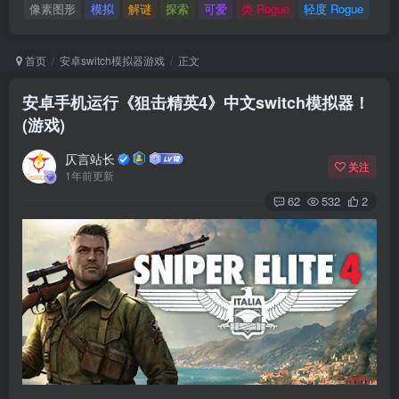
像素图形
模拟
解谜
探索
可爱
类 Rogue
轻度 Rogue
首页
安卓switch模拟器游戏
正文
安卓手机运行《狙击精英4》中文switch模拟器！
(游戏)
仄言站长
关注
1年前更新
62
532
2