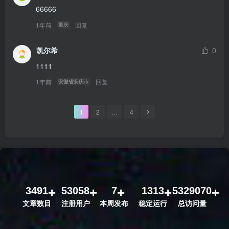
66666
1年前
回复
重庆
凯尔希
0
1111
1年前
回复
安徽省安庆市
1
2
…
4
3491
53058
7
1313
5329070
文章数目
注册用户
本周发布
稳定运行
总访问量