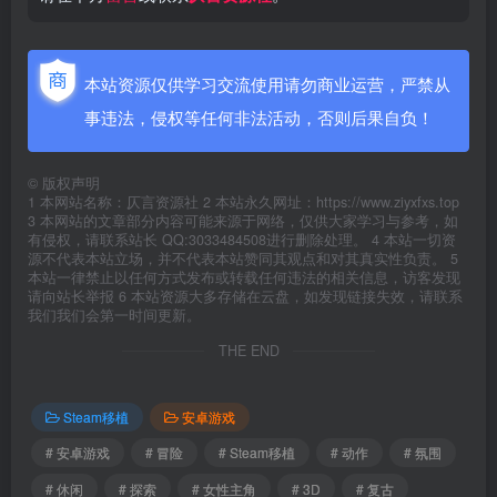
本站资源仅供学习交流使用请勿商业运营，严禁从
事违法，侵权等任何非法活动，否则后果自负！
©
版权声明
1 本网站名称：仄言资源社 2 本站永久网址：https://www.ziyxfxs.top
3 本网站的文章部分内容可能来源于网络，仅供大家学习与参考，如
有侵权，请联系站长 QQ:3033484508进行删除处理。 4 本站一切资
源不代表本站立场，并不代表本站赞同其观点和对其真实性负责。 5
本站一律禁止以任何方式发布或转载任何违法的相关信息，访客发现
请向站长举报 6 本站资源大多存储在云盘，如发现链接失效，请联系
我们我们会第一时间更新。
THE END
Steam移植
安卓游戏
# 安卓游戏
# 冒险
# Steam移植
# 动作
# 氛围
# 休闲
# 探索
# 女性主角
# 3D
# 复古