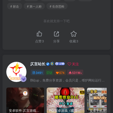
# 射击
# 第一人称
# 生存恐怖
喜欢就支持一下吧
点赞
3
分享
收藏
3
仄言站长
关注
3491
2
574
531W+
B站up，免费分享资源，会员只是，维护网站运行，会员权利为可以支持本地下载，更多内容，敬请期待！
安卓软件:仄言游戏库4.0APP全新上架了！没有下的赶紧下载呀！
PC/安卓游戏《暖雪最新v3.1.0.1》终业DLC整合版！