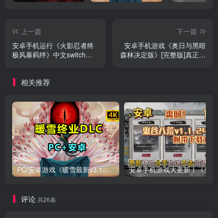
上一篇
下一篇
安卓手机运行《火影忍者终
安卓手机游戏《奥日与黑暗
极风暴羁绊》中文switch模
森林决定版》[完整版]真正的
拟器！(游戏)
第九艺术！十年前令无数玩
家震撼的神作！
相关推荐
PC/安卓游戏《暖雪最新v3.1.0.1》终业DLC整合版！
安卓手
评论
共26条