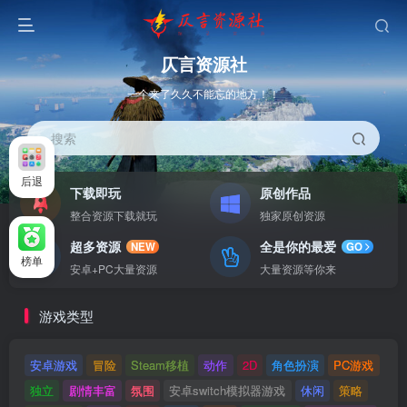
仄言资源社
一个来了久久不能忘的地方！！
搜索
后退
下载即玩
原创作品
整合资源下载就玩
独家原创资源
超多资源
全是你的最爱
NEW
GO
榜单
安卓+PC大量资源
大量资源等你来
游戏类型
安卓游戏
冒险
Steam移植
动作
2D
角色扮演
PC游戏
独立
剧情丰富
氛围
安卓switch模拟器游戏
休闲
策略