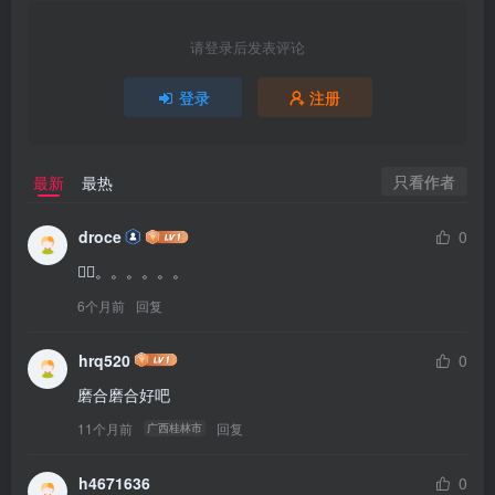
请登录后发表评论
登录
注册
只看作者
最新
最热
droce
0
👌🏻。。。。。。
6个月前
回复
hrq520
0
磨合磨合好吧
11个月前
回复
广西桂林市
h4671636
0