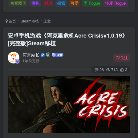
像素图形
模拟
解谜
探索
可爱
类 Rogue
轻度 Rogue
首页
Steam移植
正文
安卓手机游戏《阿克里危机Acre Crisisv1.0.19》
[完整版]Steam移植
仄言站长
关注
1年前更新
26
713
3