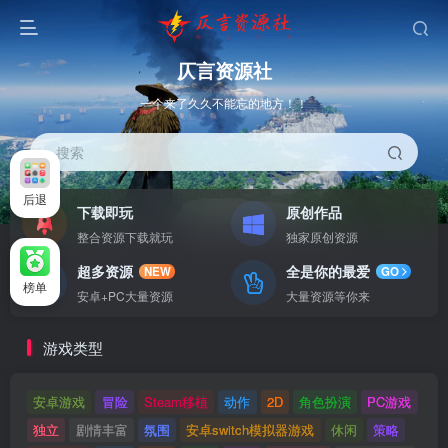
仄言资源社
一个来了久久不能忘的地方！！
搜索
后退
下载即玩
原创作品
整合资源下载就玩
独家原创资源
超多资源
全是你的最爱
NEW
GO
榜单
安卓+PC大量资源
大量资源等你来
游戏类型
安卓游戏
冒险
Steam移植
动作
2D
角色扮演
PC游戏
独立
剧情丰富
氛围
安卓switch模拟器游戏
休闲
策略