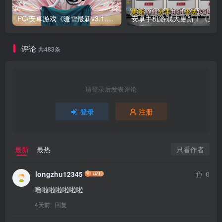
PC/安卓游戏《暖雪最新v3.1.0.1》终业DLC整合版！
安卓手
评论
共483条
请登录后发表评论
登录
注册
只看作者
最新
最热
longzhu12345
0
噜啦啦啦啦啦啦
4天前
回复