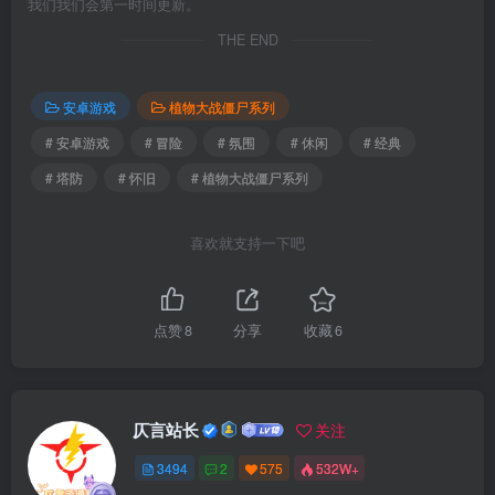
我们我们会第一时间更新。
THE END
安卓游戏
植物大战僵尸系列
# 安卓游戏
# 冒险
# 氛围
# 休闲
# 经典
# 塔防
# 怀旧
# 植物大战僵尸系列
喜欢就支持一下吧
点赞
8
分享
收藏
6
仄言站长
关注
3494
2
575
532W+