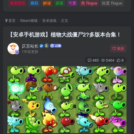
像素图形
模拟
解谜
探索
可爱
类 Rogue
轻度 Rogue
首页
Steam移植
安卓游戏
正文
【安卓手机游戏】植物大战僵尸2?多版本合集！
仄言站长
关注
1年前更新
483
5464
8