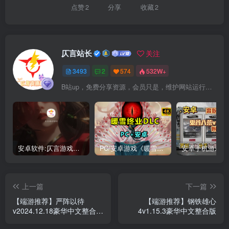
点赞
2
分享
收藏
2
仄言站长
关注
3493
2
574
532W+
B站up，免费分享资源，会员只是，维护网站运行，会员权利为可以支持本地下载，更多内容，敬请期待！
安卓软件:仄言游戏库4.0APP全新上架了！没有下的赶紧下载呀！
PC/安卓游戏《暖雪最新v3.1.0.1》终业DLC整合版！
上一篇
下一篇
【端游推荐】严阵以待
【端游推荐】钢铁雄心
v2024.12.18豪华中文整合双
4v1.15.3豪华中文整合版
版