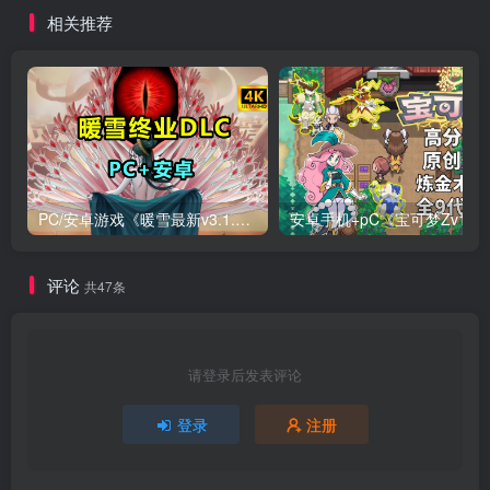
相关推荐
PC/安卓游戏《暖雪最新v3.1.0.1》终业DLC整合版！
安卓手机+
评论
共47条
请登录后发表评论
登录
注册