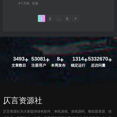
4个月前
回复
1
2
…
6
3493
53081
8
1314
5332670
文章数目
注册用户
本周发布
稳定运行
总访问量
仄言资源社
仄言资源社为大家提供绿色软件、单机游戏、游戏源码、模拟器资源、技