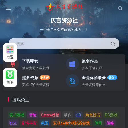
仄言资源社
一个来了久久不能忘的地方！！
搜索
后退
下载即玩
原创作品
整合资源下载就玩
独家原创资源
超多资源
全是你的最爱
NEW
GO
榜单
安卓+PC大量资源
大量资源等你来
游戏类型
安卓游戏
冒险
Steam移植
动作
2D
角色扮演
PC游戏
独立
剧情丰富
氛围
安卓switch模拟器游戏
休闲
策略