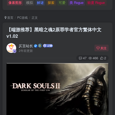
像素图形
模拟
解谜
探索
可爱
类 Rogue
轻度 Rogue
首页
PC游戏
正文
【端游推荐】黑暗之魂2原罪学者官方繁体中文
v1.02
仄言站长
关注
2年前更新
47
466
2