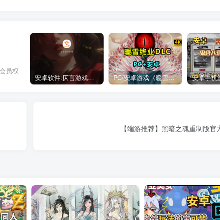
，会员权
安卓软件:仄言游戏库4.0APP全新上架了！没有下的赶紧下载呀！
PC/安卓游戏《暖雪最新v3.1.0.1》终业DLC整合版！
【端游推荐】黑暗之魂重制版官方中