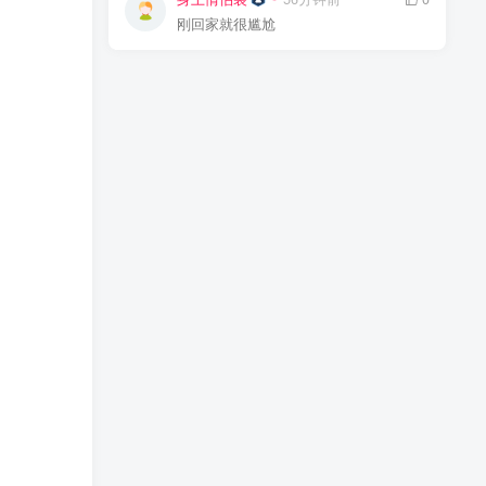
刚回家就很尴尬