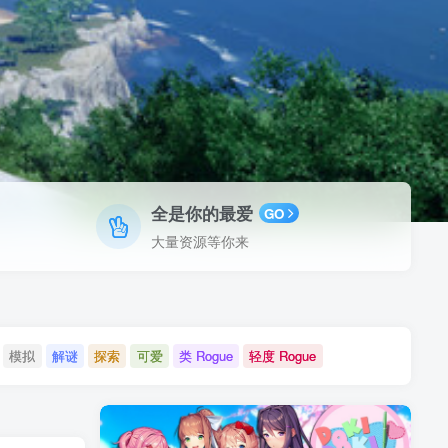
全是你的最爱
GO
大量资源等你来
模拟
解谜
探索
可爱
类 Rogue
轻度 Rogue