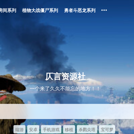
房间系列
植物大战僵尸系列
勇者斗恶龙系列
仄言资源社
一个来了久久不能忘的地方！！
端游
安卓
手机游戏
移植
杀戮尖塔
宝可梦