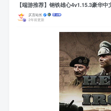
【端游推荐】钢铁雄心4v1.15.3豪华
仄言站长
2年前更新