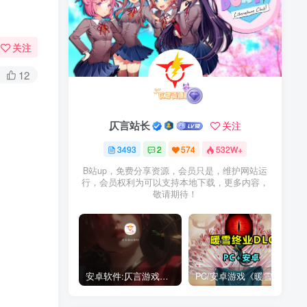
关注
12
仄言站长
关注
3493
2
574
532W+
B站up，免费分享资源，会员只是，维护网站运
行，会员权利为可以支持本地下载，更多内容，
敬请期待！
安卓软件:仄言游戏库4.0APP全新上架了！没有下的赶紧下载呀！
PC/安卓游戏《暖雪最新v3.1.0.1》终业DLC整合版！