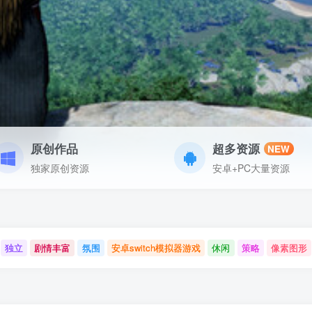
原创作品
超多资源
NEW
独家原创资源
安卓+PC大量资源
独立
剧情丰富
氛围
安卓switch模拟器游戏
休闲
策略
像素图形