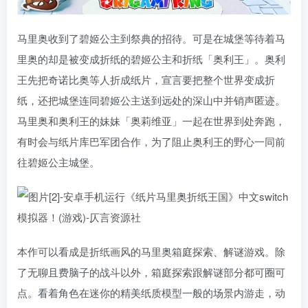
马里奥收到了碧姬公主到祭典的招待。可是在城堡等待着马
里奥的却是被变成折纸的碧姬公主和折纸「奥利王」。奥利
王先把奇诺比奥等人折成纸片，宣言要把整个世界变成折
纸，还把城堡连同碧姬公主送到远处的深山中并销声匿迹。
马里奥和奥利王的妹妹「奥莉维亚」一起在世界到处奔跑，
有时会与纸片库巴军团合作，为了阻止奥利王的野心一同前
往碧姬公主城堡。
本作可以看成是折纸画风的马里奥箱庭探索、解谜游戏。除
了无聊且费脑子的战斗以外，箱庭探索跟解谜部分都可圈可
点。看着角色在迷你的精美纸质模型一般的场景内游走，动