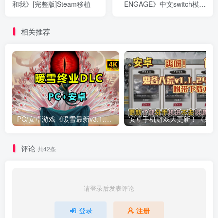
和我》[完整版]Steam移植
ENGAGE》中文switch模拟
器！(游戏)
相关推荐
PC/安卓游戏《暖雪最新v3.1.0.1》终业DLC整合版！
安卓手
评论
共42条
请登录后发表评论
登录
注册