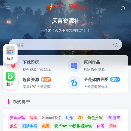
仄言资源社
一个来了久久不能忘的地方！！
搜索
后退
下载即玩
原创作品
整合资源下载就玩
独家原创资源
超多资源
全是你的最爱
NEW
GO
榜单
安卓+PC大量资源
大量资源等你来
游戏类型
安卓游戏
冒险
Steam移植
动作
2D
角色扮演
PC游戏
独立
剧情丰富
氛围
安卓switch模拟器游戏
休闲
策略