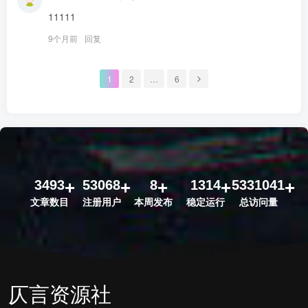
11111
9个月前
回复
1
2
…
6
3493
53068
8
1314
5331041
文章数目
注册用户
本周发布
稳定运行
总访问量
仄言资源社