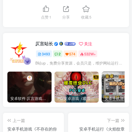
点赞
1
分享
收藏
5
仄言站长
关注
3493
2
574
532W+
B站up，免费分享资源，会员只是，维护网站运行，会员权利为可以支持本地下载，更多内容，敬请期待！
安卓软件:仄言游戏库4.0APP全新上架了！没有下的赶紧下载呀！
PC/安卓游戏《暖雪最新v3.1.0.1》终业DLC整合版！
上一篇
下一篇
安卓手机游戏《不存在的你
安卓手机运行《火焰纹章