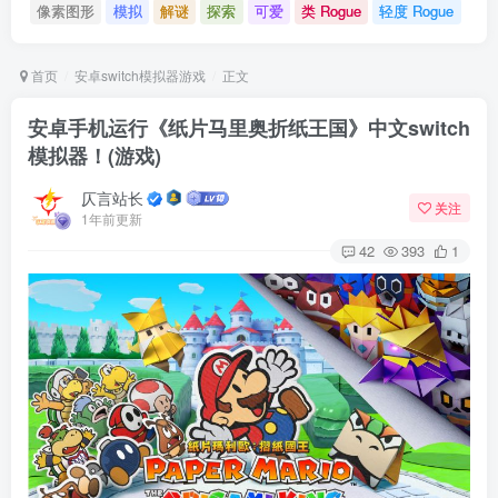
像素图形
模拟
解谜
探索
可爱
类 Rogue
轻度 Rogue
首页
安卓switch模拟器游戏
正文
安卓手机运行《纸片马里奥折纸王国》中文switch
模拟器！(游戏)
仄言站长
关注
1年前更新
42
393
1