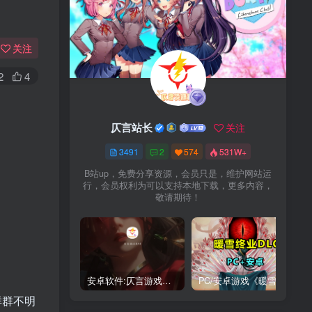
关注
2
4
仄言站长
关注
3491
2
574
531W+
B站up，免费分享资源，会员只是，维护网站运
行，会员权利为可以支持本地下载，更多内容，
敬请期待！
安卓软件:仄言游戏库4.0APP全新上架了！没有下的赶紧下载呀！
PC/安卓游戏《暖雪最新v3.1.0.1》终业DLC整合版！
群群不明