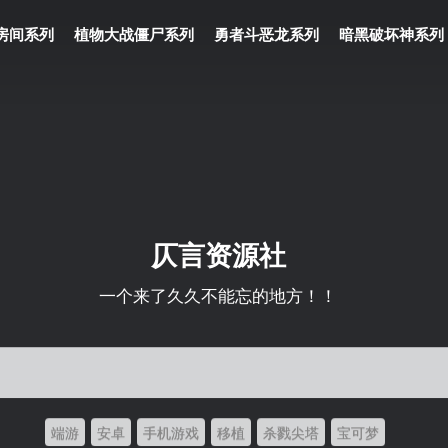
房间系列
植物大战僵尸系列
勇者斗恶龙系列
暗黑破坏神系列
仄言资源社
一个来了久久不能忘的地方！！
端游
安卓
手机游戏
移植
杀戮尖塔
宝可梦