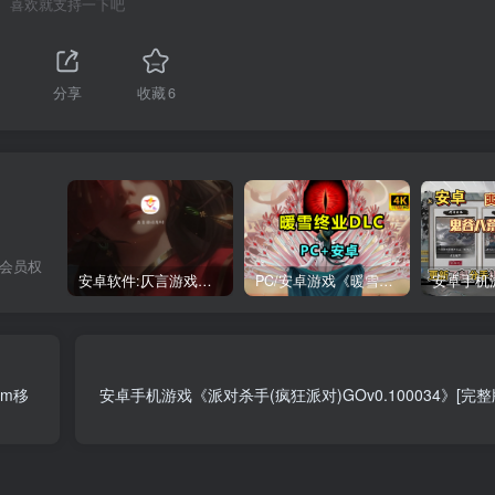
喜欢就支持一下吧
分享
收藏
6
，会员权
安卓软件:仄言游戏库4.0APP全新上架了！没有下的赶紧下载呀！
PC/安卓游戏《暖雪最新v3.1.0.1》终业DLC整合版！
am移
安卓手机游戏《派对杀手(疯狂派对)GOv0.100034》[完整版