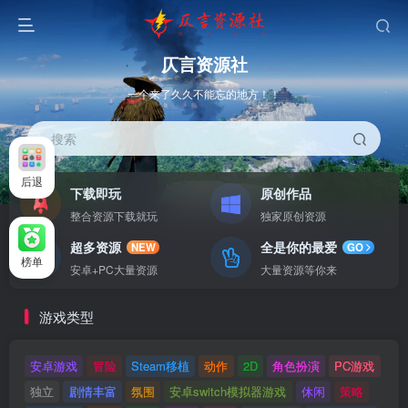
仄言资源社
一个来了久久不能忘的地方！！
搜索
后退
下载即玩
原创作品
整合资源下载就玩
独家原创资源
超多资源
全是你的最爱
NEW
GO
榜单
安卓+PC大量资源
大量资源等你来
游戏类型
安卓游戏
冒险
Steam移植
动作
2D
角色扮演
PC游戏
独立
剧情丰富
氛围
安卓switch模拟器游戏
休闲
策略