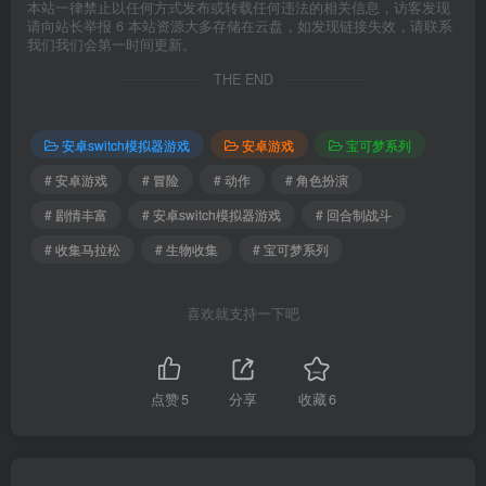
本站一律禁止以任何方式发布或转载任何违法的相关信息，访客发现
请向站长举报 6 本站资源大多存储在云盘，如发现链接失效，请联系
我们我们会第一时间更新。
THE END
安卓switch模拟器游戏
安卓游戏
宝可梦系列
# 安卓游戏
# 冒险
# 动作
# 角色扮演
# 剧情丰富
# 安卓switch模拟器游戏
# 回合制战斗
# 收集马拉松
# 生物收集
# 宝可梦系列
喜欢就支持一下吧
点赞
5
分享
收藏
6