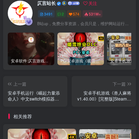
仄言站长
关注
3491
2
574
531W+
B站up，免费分享资源，会员只是，维护网站运行，会员权利为可以支持本地下载，更多内容，敬请期待！
安卓软件:仄言游戏库4.0APP全新上架了！没有下的赶紧下载呀！
PC/安卓游戏《暖雪最新v3.1.0.1》终业DLC整合版！
上一篇
下一篇
安卓手机运行《崛起力量添
安卓手机游戏《兽人麻将
命人》中文switch模拟器！
v1.40.00》[完整版]Steam移
(游戏)
植
相关推荐