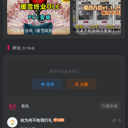
PC/安卓游戏《暖雪最新v3.1.0.1》终业DLC整合版！
安卓手
评论
共196条
请登录后发表评论
登录
注册
只看作者
最新
最热
你为何不给我行礼
0