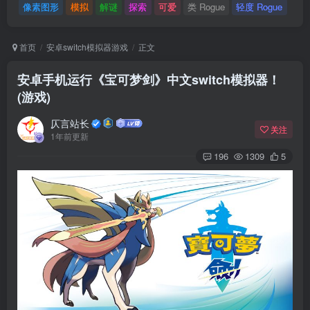
像素图形
模拟
解谜
探索
可爱
类 Rogue
轻度 Rogue
首页
安卓switch模拟器游戏
正文
安卓手机运行《宝可梦剑》中文switch模拟器！
(游戏)
仄言站长
关注
1年前更新
196
1309
5