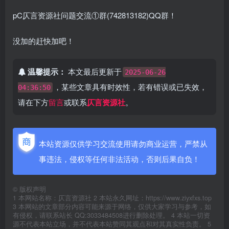
pC仄言资源社问题交流①群(742813182)QQ群！
没加的赶快加吧！
温馨提示：
本文最后更新于
2025-06-26
，某些文章具有时效性，若有错误或已失效，
04:36:50
请在下方
留言
或联系
仄言资源社
。
本站资源仅供学习交流使用请勿商业运营，严禁从
事违法，侵权等任何非法活动，否则后果自负！
©
版权声明
1 本网站名称：仄言资源社 2 本站永久网址：https://www.ziyxfxs.top
3 本网站的文章部分内容可能来源于网络，仅供大家学习与参考，如
有侵权，请联系站长 QQ:3033484508进行删除处理。 4 本站一切资
源不代表本站立场，并不代表本站赞同其观点和对其真实性负责。 5