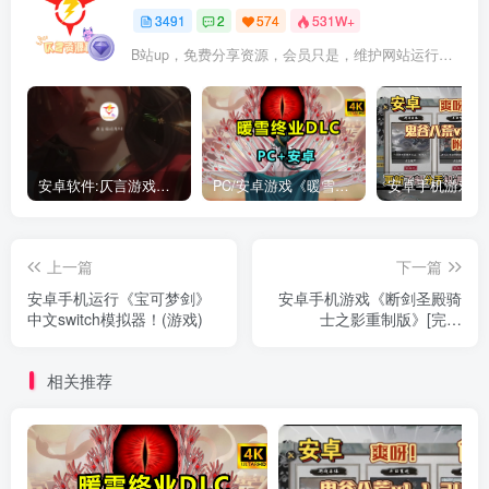
3491
2
574
531W+
B站up，免费分享资源，会员只是，维护网站运行，会员权利为可以支持本地下载，更多内容，敬请期待！
安卓软件:仄言游戏库4.0APP全新上架了！没有下的赶紧下载呀！
PC/安卓游戏《暖雪最新v3.1.0.1》终业DLC整合版！
上一篇
下一篇
安卓手机运行《宝可梦剑》
安卓手机游戏《断剑圣殿骑
中文switch模拟器！(游戏)
士之影重制版》[完整
版]Steam移植
相关推荐