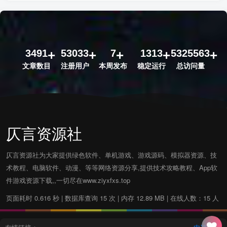
3491
53033
7
1313
5325563
文章数目
注册用户
本周发布
稳定运行
总访问量
仄言资源社
仄言资源社为大家提供绿色软件、单机游戏、游戏源码、模拟器资源、技
术教程、电脑软件、动漫、等等网络资源分享,提供技术攻略教程、App软
件游戏资源下载,,一切尽在www.ziyxfxs.top
页面耗时 0.616 秒 | 数据库查询 15 次 | 内存 12.89 MB | 在线人数：15 人