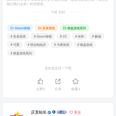
我们我们会第一时间更新。
THE END
Steam移植
安卓游戏
棋盘游戏系列
# 安卓游戏
# Steam移植
# 2D
# 休闲
# 解谜
# 可爱
# 回合制战术
# 卡牌游戏
# 棋盘游戏
# 棋盘游戏系列
喜欢就支持一下吧
点赞
5
分享
收藏
4
仄言站长
关注