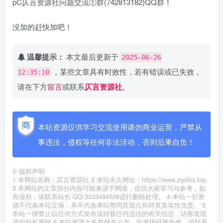
pC仄言资源社问题交流①群(742813182)QQ群！
没加的赶快加吧！
温馨提示：
本文最后更新于
2025-06-26
，某些文章具有时效性，若有错误或已失效，
12:35:10
请在下方
留言
或联系
仄言资源社
。
本站资源仅供学习交流使用请勿商业运营，严禁从
事违法，侵权等任何非法活动，否则后果自负！
©
版权声明
1 本网站名称：仄言资源社 2 本站永久网址：https://www.ziyxfxs.top
3 本网站的文章部分内容可能来源于网络，仅供大家学习与参考，如
有侵权，请联系站长 QQ:3033484508进行删除处理。 4 本站一切资
源不代表本站立场，并不代表本站赞同其观点和对其真实性负责。 5
本站一律禁止以任何方式发布或转载任何违法的相关信息，访客发现
请向站长举报 6 本站资源大多存储在云盘，如发现链接失效，请联系