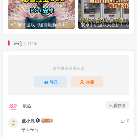
PC/安卓游戏《暖雪最新v3.1.0.1》终业DLC整合版！
安卓手
评论
共144条
请登录后发表评论
登录
注册
只看作者
最新
最热
蓝小浅
0
学习学习