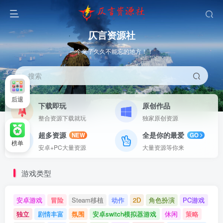
仄言资源社
一个来了久久不能忘的地方！！
搜索
后退
下载即玩
原创作品
整合资源下载就玩
独家原创资源
超多资源
全是你的最爱
NEW
GO
榜单
安卓+PC大量资源
大量资源等你来
游戏类型
安卓游戏
冒险
Steam移植
动作
2D
角色扮演
PC游戏
独立
剧情丰富
氛围
安卓switch模拟器游戏
休闲
策略