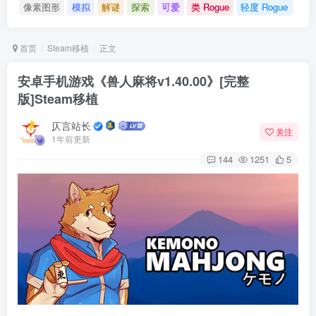
像素图形
模拟
解谜
探索
可爱
类 Rogue
轻度 Rogue
首页
Steam移植
正文
安卓手机游戏《兽人麻将v1.40.00》[完整
版]Steam移植
仄言站长
关注
1年前更新
144
1251
5