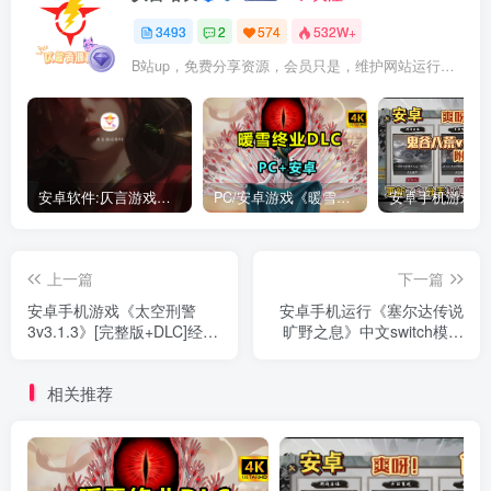
3493
2
574
532W+
B站up，免费分享资源，会员只是，维护网站运行，会员权利为可以支持本地下载，更多内容，敬请期待！
安卓软件:仄言游戏库4.0APP全新上架了！没有下的赶紧下载呀！
PC/安卓游戏《暖雪最新v3.1.0.1》终业DLC整合版！
上一篇
下一篇
安卓手机游戏《太空刑警
安卓手机运行《塞尔达传说
3v3.1.3》[完整版+DLC]经典
旷野之息》中文switch模拟
之作！上帝视角潜行射击单
器！(游戏)
机手游
相关推荐