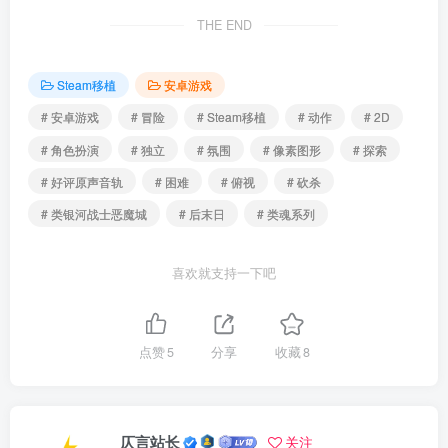
THE END
Steam移植
安卓游戏
# 安卓游戏
# 冒险
# Steam移植
# 动作
# 2D
# 角色扮演
# 独立
# 氛围
# 像素图形
# 探索
# 好评原声音轨
# 困难
# 俯视
# 砍杀
# 类银河战士恶魔城
# 后末日
# 类魂系列
喜欢就支持一下吧
点赞
5
分享
收藏
8
仄言站长
关注