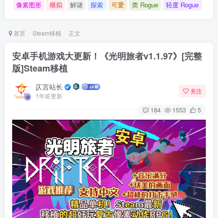
像素图形
模拟
解谜
探索
可爱
类 Rogue
轻度 Rogue
首页
Steam移植
正文
安卓手机游戏大更新！《光明旅者v1.1.97》[完整
版]Steam移植
仄言站长
关注
1年前更新
184
1553
5