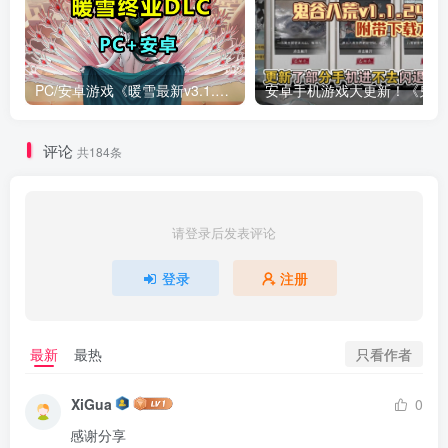
PC/安卓游戏《暖雪最新v3.1.0.1》终业DLC整合版！
安卓手
评论
共184条
请登录后发表评论
登录
注册
只看作者
最新
最热
XiGua
0
感谢分享