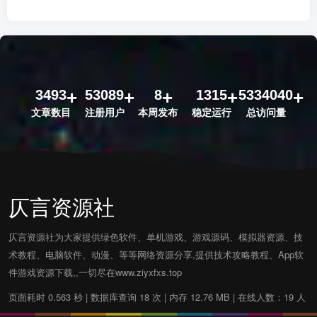
3493
53089
8
1315
5334040
文章数目
注册用户
本周发布
稳定运行
总访问量
仄言资源社
仄言资源社为大家提供绿色软件、单机游戏、游戏源码、模拟器资源、技
术教程、电脑软件、动漫、等等网络资源分享,提供技术攻略教程、App软
件游戏资源下载,,一切尽在www.ziyxfxs.top
页面耗时 0.563 秒 | 数据库查询 18 次 | 内存 12.76 MB | 在线人数：19 人