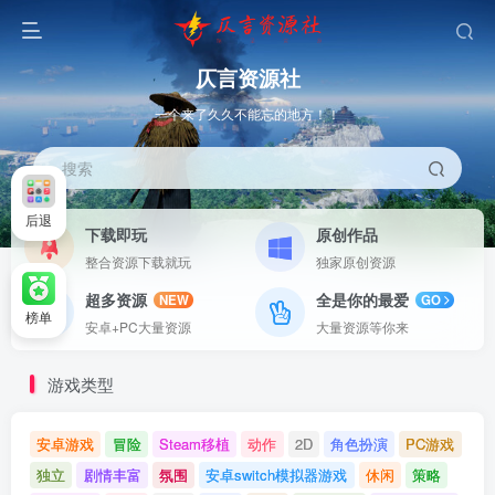
仄言资源社
一个来了久久不能忘的地方！！
搜索
后退
下载即玩
原创作品
整合资源下载就玩
独家原创资源
超多资源
全是你的最爱
NEW
GO
榜单
安卓+PC大量资源
大量资源等你来
游戏类型
安卓游戏
冒险
Steam移植
动作
2D
角色扮演
PC游戏
独立
剧情丰富
氛围
安卓switch模拟器游戏
休闲
策略