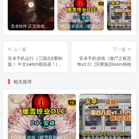
安卓软件:仄言游戏库4.0APP全新上架了！没有下的赶紧下载呀！
PC/安卓游戏《暖雪最新v3.1.0.1》终业DLC整合版！
上一篇
下一篇
安卓手机运行《三国志8重制
安卓手机游戏《僵尸之夜恐
版 》中文switch模拟器！(游
怖v2.0》[完整版]Steam移植
戏)
相关推荐
PC/安卓游戏《暖雪最新v3.1.0.1》终业DLC整合版！
安卓手