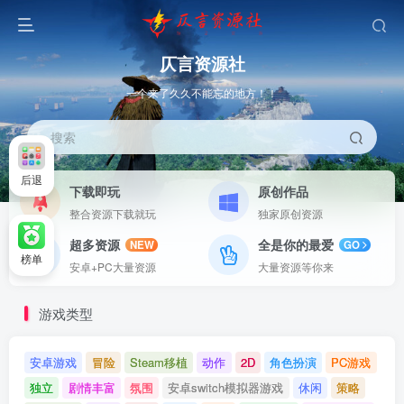
仄言资源社
一个来了久久不能忘的地方！！
搜索
后退
下载即玩
原创作品
整合资源下载就玩
独家原创资源
超多资源
全是你的最爱
NEW
GO
榜单
安卓+PC大量资源
大量资源等你来
游戏类型
安卓游戏
冒险
Steam移植
动作
2D
角色扮演
PC游戏
独立
剧情丰富
氛围
安卓switch模拟器游戏
休闲
策略