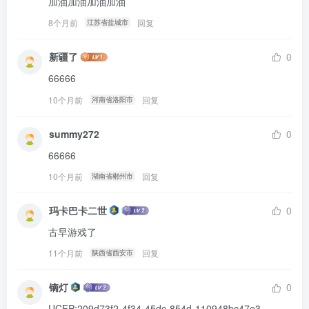
加油加油加油加油
8个月前
回复
江苏省盐城市
新疆了
0
66666
10个月前
回复
河南省洛阳市
summy272
0
66666
10个月前
回复
湖南省郴州市
玛卡巴卡二世
0
古早游戏了
11个月前
回复
陕西省西安市
镝灯
0
UCFP:209d73f2-4f34-45dc-854d-110948bc47e3-