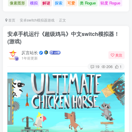
像素图形
模拟
解谜
探索
可爱
类 Rogue
轻度 Rogue
首页
安卓switch模拟器游戏
正文
安卓手机运行《超级鸡马》中文switch模拟器！
(游戏)
仄言站长
关注
1年前更新
19
206
1