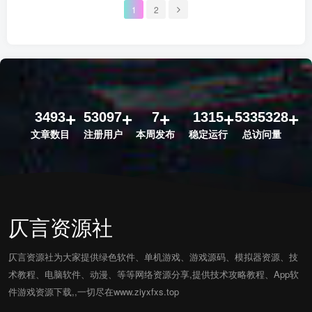
1
2
3493
53097
7
1315
5335328
文章数目
注册用户
本周发布
稳定运行
总访问量
仄言资源社
仄言资源社为大家提供绿色软件、单机游戏、游戏源码、模拟器资源、技
术教程、电脑软件、动漫、等等网络资源分享,提供技术攻略教程、App软
件游戏资源下载,,一切尽在www.ziyxfxs.top