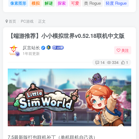
像素图形
模拟
解谜
探索
可爱
类 Rogue
轻度 Rogue
首页
PC游戏
正文
【端游推荐】小小模拟世界v0.52.18联机中文版
仄言站长
关注
1年前更新
14
334
1
7.5最新版打包联机补丁（单机联机自己选）