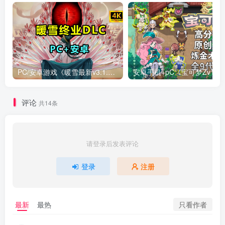
PC/安卓游戏《暖雪最新v3.1.0.1》终业DLC整合版！
安卓手机+
评论
共14条
请登录后发表评论
登录
注册
只看作者
最新
最热