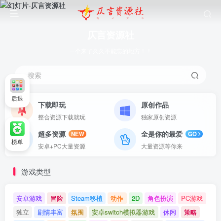
仄言资源社
一个来了久久不能忘的地方！！
搜索
后退
下载即玩
原创作品
整合资源下载就玩
独家原创资源
超多资源
全是你的最爱
NEW
GO
榜单
安卓+PC大量资源
大量资源等你来
游戏类型
安卓游戏
冒险
Steam移植
动作
2D
角色扮演
PC游戏
独立
剧情丰富
氛围
安卓switch模拟器游戏
休闲
策略