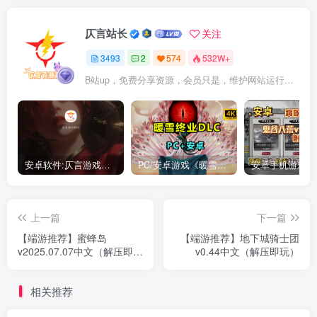
仄言站长
关注
3493
2
574
532W+
B站up，免费分享资源，会员只是，维护网站运行，会员权利为可以支持本地下载，更多内容，敬请期待！
安卓软件:仄言游戏库4.0APP全新上架了！没有下的赶紧下载呀！
PC/安卓游戏《暖雪最新v3.1.0.1》终业DLC整合版！
上一篇
下一篇
【端游推荐】蜜蜂岛
【端游推荐】地下城骑士团
v2025.07.07中文（解压即
v0.44中文（解压即玩）
玩）
相关推荐