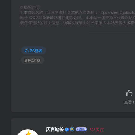
©
版权声明
1 本网站名称：仄言资源社 2 本站永久网址：https://www.zi
站长 QQ:3033484508进行删除处理。 4 本站一切资源不
载任何违法的相关信息，访客发现请向站长举报 6 本站资源大多
PC游戏
# PC游戏
点赞
1
仄言站长
关注