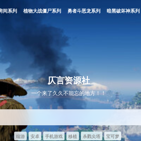
房间系列
植物大战僵尸系列
勇者斗恶龙系列
暗黑破坏神系列
仄言资源社
一个来了久久不能忘的地方！！
端游
安卓
手机游戏
移植
杀戮尖塔
宝可梦