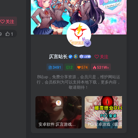
关注
9
1
仄言站长
关注
3491
2
574
531W+
B站up，免费分享资源，会员只是，维护网站运
行，会员权利为可以支持本地下载，更多内容，
敬请期待！
安卓软件:仄言游戏库4.0APP全新上架了！没有下的赶紧下载呀！
PC/安卓游戏《暖雪最新v3.1.0.1》终业DLC整合版！