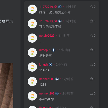
1107321仙剑
1小时前
0
推荐一波，感觉还不错
验餐厅老
1107321仙剑
1小时前
0
可以的感觉不错
netyfe2625
1小时前
0
、、
hiptop09
1小时前
0
感谢分享
kingzh
2小时前
0
114514
nennen203
2小时前
0
1234
nennen203
2小时前
0
qwertyuiop
ll545603
2小时前
0