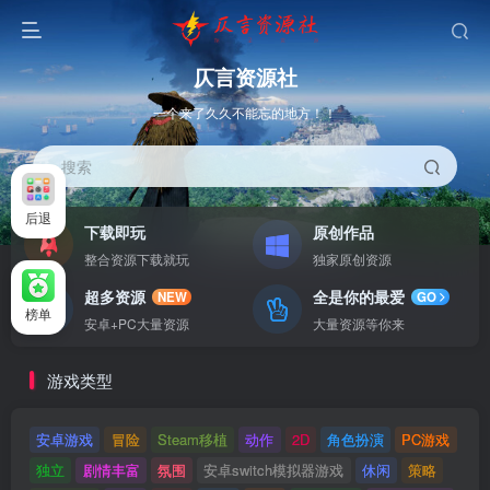
仄言资源社
一个来了久久不能忘的地方！！
搜索
后退
下载即玩
原创作品
整合资源下载就玩
独家原创资源
超多资源
全是你的最爱
NEW
GO
榜单
安卓+PC大量资源
大量资源等你来
游戏类型
安卓游戏
冒险
Steam移植
动作
2D
角色扮演
PC游戏
独立
剧情丰富
氛围
安卓switch模拟器游戏
休闲
策略