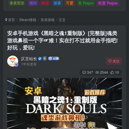
像素图形
模拟
解谜
探索
可爱
类 Rogue
轻度 Rogue
首页
Steam移植
安卓游戏
正文
安卓手机游戏《黑暗之魂1重制版》[完整版]魂类
游戏鼻祖一个字☞难！实在打不过就用金手指吧!
好玩，爱玩!
仄言站长
关注
1年前更新
347
2544
10