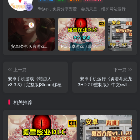
B站up，免费分享资源，会员只是，维护网站运行，会员权利为可以支持本地下载，更多内容，敬请期待！
安卓软件:仄言游戏库4.0APP全新上架了！没有下的赶紧下载呀！
PC/安卓游戏《暖雪最新v3.1.0.1》终业DLC整合版！
上一篇
下一篇
安卓手机游戏《蜡烛人
安卓手机运行《勇者斗恶龙
v3.3.3》[完整版]Steam移植
3HD-2D重制版》中文switch
模拟器！(游戏)
相关推荐