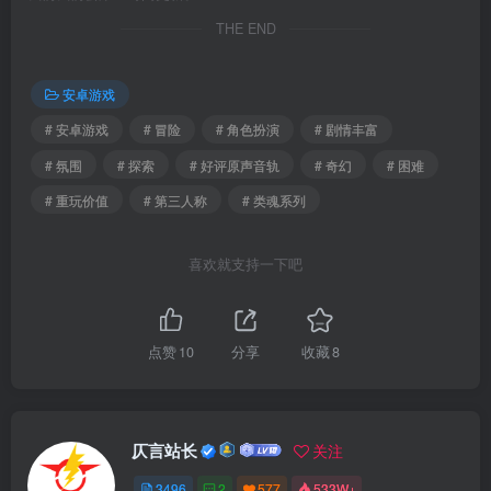
THE END
安卓游戏
# 安卓游戏
# 冒险
# 角色扮演
# 剧情丰富
# 氛围
# 探索
# 好评原声音轨
# 奇幻
# 困难
# 重玩价值
# 第三人称
# 类魂系列
喜欢就支持一下吧
点赞
10
分享
收藏
8
仄言站长
关注
3496
2
577
533W+