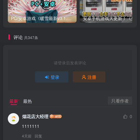
PC/安卓游戏《暖雪最新v3.1.0.1》终业DLC整合版！
安卓手
评论
共347条
请登录后发表评论
登录
注册
只看作者
最新
最热
烟花店大经理
0
1111111
4天前
回复