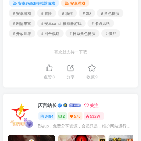
安卓switch模拟器游戏
安卓游戏
# 安卓游戏
# 冒险
# 动作
# 2D
# 角色扮演
# 剧情丰富
# 安卓switch模拟器游戏
# 卡通风格
# 开放世界
# 回合战略
# 日系角色扮演
# 僵尸
喜欢就支持一下吧
点赞
3
分享
收藏
9
仄言站长
关注
3494
2
575
532W+
B站up，免费分享资源，会员只是，维护网站运行，会员权利为可以支持本地下载，更多内容，敬请期待！