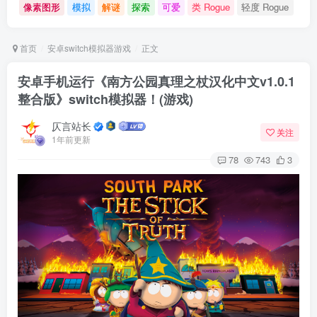
像素图形
模拟
解谜
探索
可爱
类 Rogue
轻度 Rogue
首页
安卓switch模拟器游戏
正文
安卓手机运行《南方公园真理之杖汉化中文v1.0.1
整合版》switch模拟器！(游戏)
仄言站长
关注
1年前更新
78
743
3