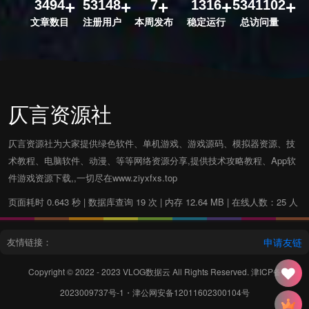
3494
53148
7
1316
5341102
文章数目
注册用户
本周发布
稳定运行
总访问量
仄言资源社
仄言资源社为大家提供绿色软件、单机游戏、游戏源码、模拟器资源、技
术教程、电脑软件、动漫、等等网络资源分享,提供技术攻略教程、App软
件游戏资源下载,,一切尽在www.ziyxfxs.top
页面耗时 0.643 秒 | 数据库查询 19 次 | 内存 12.64 MB | 在线人数：25 人
友情链接：
申请友链
Copyright © 2022 - 2023
VLOG数据云
All Rights Reserved.
津ICP备
2023009737号-1
・
津公网安备12011602300104号