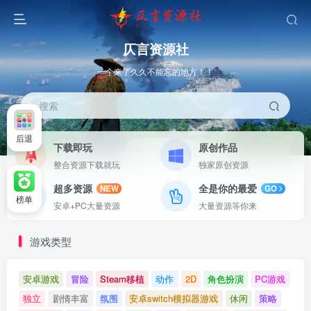
仄言资源社
一个来了久久不能忘的地方！！
搜索
后退
下载即玩
原创作品
整合资源下载就玩
独家原创资源
超多资源
全是你的最爱
NEW
GO
榜单
安卓+PC大量资源
大量资源等你来
游戏类型
安卓游戏
冒险
Steam移植
动作
2D
角色扮演
PC游戏
独立
剧情丰富
氛围
安卓switch模拟器游戏
休闲
策略