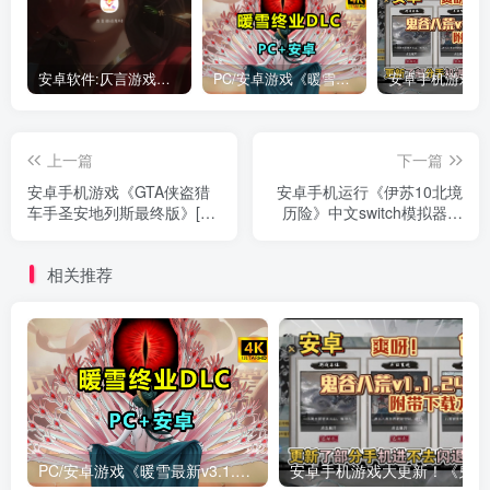
安卓软件:仄言游戏库4.0APP全新上架了！没有下的赶紧下载呀！
PC/安卓游戏《暖雪最新v3.1.0.1》终业DLC整合版！
上一篇
下一篇
安卓手机游戏《GTA侠盗猎
安卓手机运行《伊苏10北境
车手圣安地列斯最终版》[重
历险》中文switch模拟器！
制版+完整版+60帧]Steam移
(游戏)
植支持60帧运行！
相关推荐
PC/安卓游戏《暖雪最新v3.1.0.1》终业DLC整合版！
安卓手