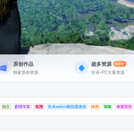
原创作品
超多资源
NEW
独家原创资源
安卓+PC大量资源
独立
剧情丰富
氛围
安卓switch模拟器游戏
休闲
策略
像素图形