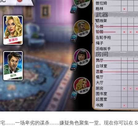
的豪宅……一场卑劣的谋杀……嫌疑角色聚集一堂。现在你可以在 St