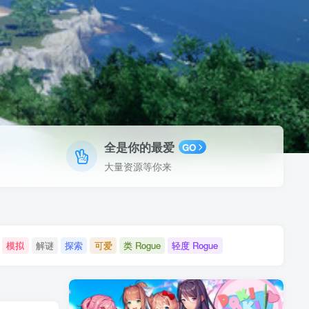
全是你的最爱
GO
大量资源等你来
模拟
解谜
探索
可爱
类 Rogue
轻度 Rogue