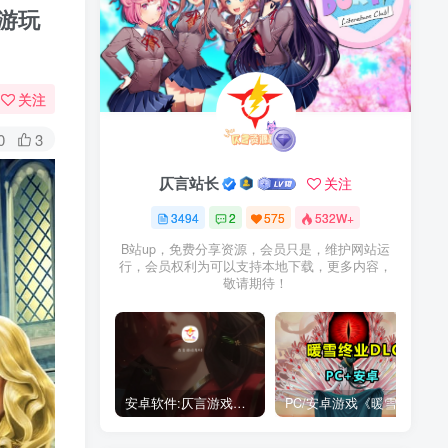
荐游玩
关注
0
3
仄言站长
关注
3494
2
575
532W+
B站up，免费分享资源，会员只是，维护网站运
行，会员权利为可以支持本地下载，更多内容，
敬请期待！
安卓软件:仄言游戏库4.0APP全新上架了！没有下的赶紧下载呀！
PC/安卓游戏《暖雪最新v3.1.0.1》终业DLC整合版！