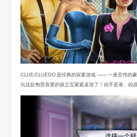
CLUE/CLUEDO 是经典的探案游戏 —— 一座宏伟
玩这款饱受喜爱的孩之宝家庭桌游了！凶手是谁，凶