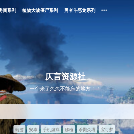
房间系列
植物大战僵尸系列
勇者斗恶龙系列
仄言资源社
一个来了久久不能忘的地方！！
端游
安卓
手机游戏
移植
杀戮尖塔
宝可梦