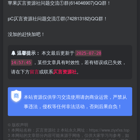
苹果仄言资源社问题交流①群(614046907)QQ群！
pC仄言资源社问题交流①群(742813182)QQ群！
没加的赶快加吧！
温馨提示：
本文最后更新于
2025-07-28
，某些文章具有时效性，若有错误或已失效，
14:57:45
请在下方
留言
或联系
仄言资源社
。
本站资源仅供学习交流使用请勿商业运营，严禁从
事违法，侵权等任何非法活动，否则后果自负！
©
版权声明
1 本网站名称：仄言资源社 2 本站永久网址：https://www.ziyxfxs.top
3 本网站的文章部分内容可能来源于网络，仅供大家学习与参考，如