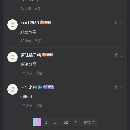
30天前
回复
zxc12580
0
好意分享
32天前
回复
茶味橘子精
0
感谢分享
1个月前
回复
三年老粉
0
66666
1个月前
回复
1
2
…
32
跳转