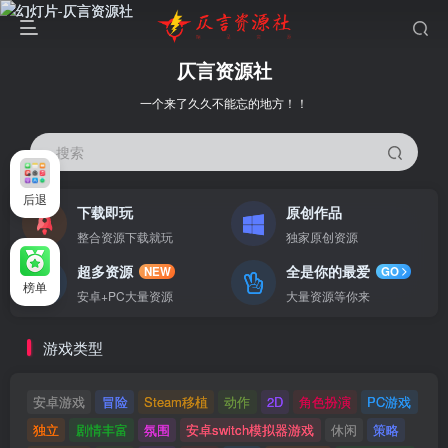
仄言资源社
一个来了久久不能忘的地方！！
搜索
后退
下载即玩
原创作品
整合资源下载就玩
独家原创资源
超多资源
全是你的最爱
NEW
GO
榜单
安卓+PC大量资源
大量资源等你来
游戏类型
安卓游戏
冒险
Steam移植
动作
2D
角色扮演
PC游戏
独立
剧情丰富
氛围
安卓switch模拟器游戏
休闲
策略