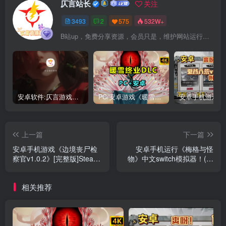
仄言站长
关注
3493
2
575
532W+
B站up，免费分享资源，会员只是，维护网站运行，会员权利为可以支持本地下载，更多内容，敬请期待！
安卓软件:仄言游戏库4.0APP全新上架了！没有下的赶紧下载呀！
PC/安卓游戏《暖雪最新v3.1.0.1》终业DLC整合版！
上一篇
下一篇
安卓手机游戏《边境丧尸检
安卓手机运行《梅格与怪
察官v1.0.2》[完整版]Steam
物》中文switch模拟器！(游
移植
戏)
相关推荐