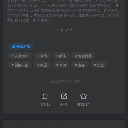
有侵权，请联系站长 QQ:3033484508进行删除处理。 4 本站一切资
源不代表本站立场，并不代表本站赞同其观点和对其真实性负责。 5
本站一律禁止以任何方式发布或转载任何违法的相关信息，访客发现
请向站长举报 6 本站资源大多存储在云盘，如发现链接失效，请联系
我们我们会第一时间更新。
THE END
安卓游戏
# 安卓游戏
# 冒险
# 动作
# 角色扮演
# 剧情丰富
# 氛围
# 休闲
# 生存
# 钓鱼
喜欢就支持一下吧
点赞
12
分享
收藏
14