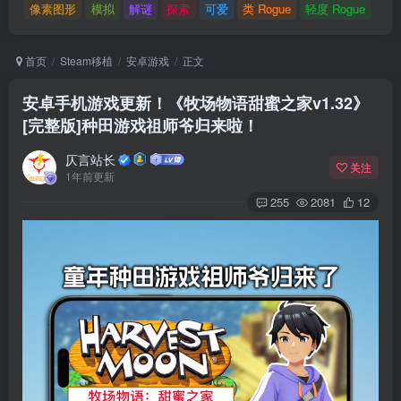
像素图形
模拟
解谜
探索
可爱
类 Rogue
轻度 Rogue
首页
Steam移植
安卓游戏
正文
安卓手机游戏更新！《牧场物语甜蜜之家v1.32》
[完整版]种田游戏祖师爷归来啦！
仄言站长
关注
1年前更新
255
2081
12