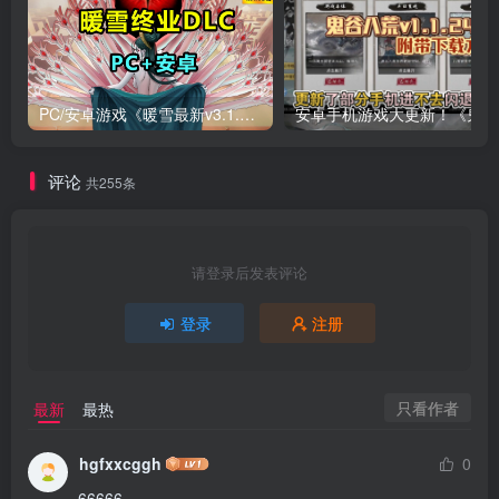
PC/安卓游戏《暖雪最新v3.1.0.1》终业DLC整合版！
安卓手
评论
共255条
请登录后发表评论
登录
注册
只看作者
最新
最热
hgfxxcggh
0
66666