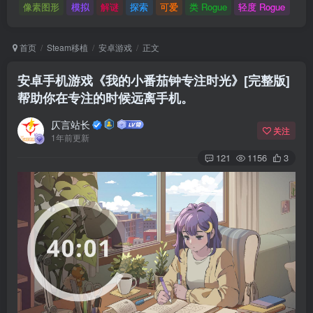
像素图形
模拟
解谜
探索
可爱
类 Rogue
轻度 Rogue
首页
Steam移植
安卓游戏
正文
安卓手机游戏《我的小番茄钟专注时光》[完整版]
帮助你在专注的时候远离手机。
仄言站长
关注
1年前更新
121
1156
3