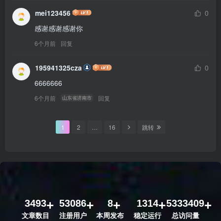
mei123456
0
感谢感谢感谢你
6个月前
回复
195941325cza
0
6666666
6个月前
回复
山东省济南市
1
2
…
16
跳转
3493
53086
8
1314
5333409
文章数目
注册用户
本周发布
稳定运行
总访问量