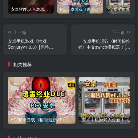
安卓软件:仄言游戏库4.0APP全新上架了！没有下的赶紧下载呀！
PC/安卓游戏《暖雪最新v3.1.0.1》终业DLC整合版！
上一篇
下一篇
安卓手机游戏《把戏
安卓手机运行《时间操控
Conjuryv1.6.3》[完整
者》中文switch模拟器！(游
版]Steam移植
戏)
相关推荐
PC/安卓游戏《暖雪最新v3.1.0.1》终业DLC整合版！
安卓手