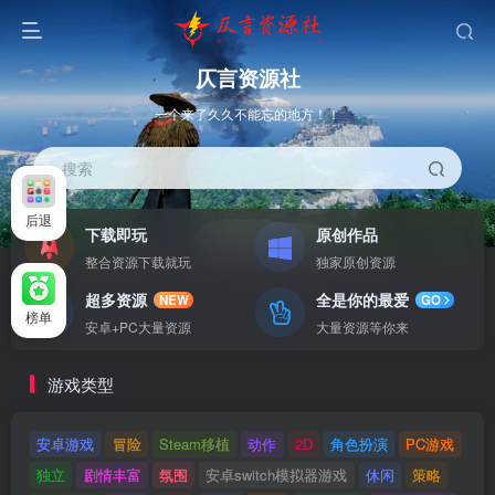
仄言资源社
一个来了久久不能忘的地方！！
搜索
后退
下载即玩
原创作品
整合资源下载就玩
独家原创资源
超多资源
全是你的最爱
NEW
GO
榜单
安卓+PC大量资源
大量资源等你来
游戏类型
安卓游戏
冒险
Steam移植
动作
2D
角色扮演
PC游戏
独立
剧情丰富
氛围
安卓switch模拟器游戏
休闲
策略