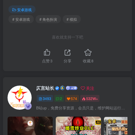
安卓游戏
# 安卓游戏
# 角色扮演
# 模拟
喜欢就支持一下吧
点赞
3
分享
收藏
8
仄言站长
关注
3493
2
574
532W+
B站up，免费分享资源，会员只是，维护网站运行，会员权利为可以支持本地下载，更多内容，敬请期待！