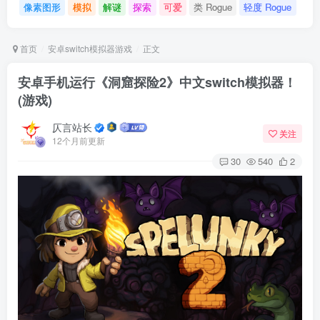
像素图形
模拟
解谜
探索
可爱
类 Rogue
轻度 Rogue
首页
安卓switch模拟器游戏
正文
安卓手机运行《洞窟探险2》中文switch模拟器！
(游戏)
仄言站长
关注
12个月前更新
30
540
2