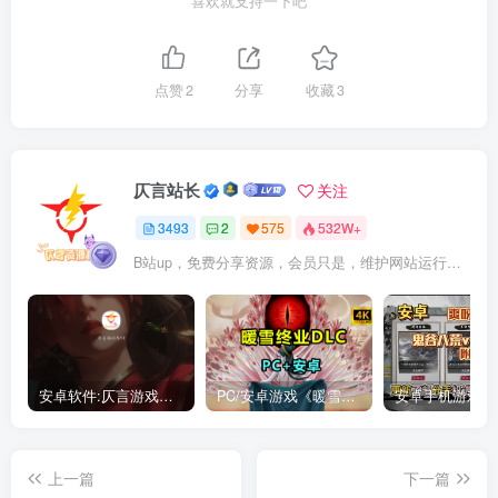
喜欢就支持一下吧
点赞
2
分享
收藏
3
仄言站长
关注
3493
2
575
532W+
B站up，免费分享资源，会员只是，维护网站运行，会员权利为可以支持本地下载，更多内容，敬请期待！
安卓软件:仄言游戏库4.0APP全新上架了！没有下的赶紧下载呀！
PC/安卓游戏《暖雪最新v3.1.0.1》终业DLC整合版！
上一篇
下一篇