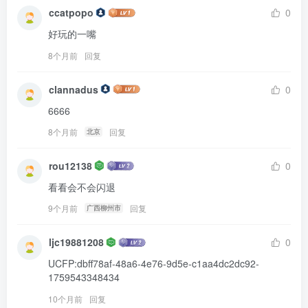
ccatpopo
0
好玩的一嘴
8个月前
回复
clannadus
0
6666
8个月前
回复
北京
rou12138
0
看看会不会闪退
9个月前
回复
广西柳州市
ljc19881208
0
UCFP:dbff78af-48a6-4e76-9d5e-c1aa4dc2dc92-
1759543348434
10个月前
回复