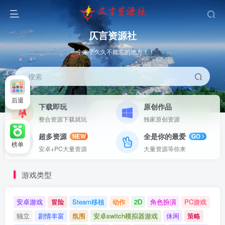
仄言资源社
一个来了久久不能忘的地方！！
搜索
后退
下载即玩
原创作品
整合资源下载就玩
独家原创资源
超多资源
全是你的最爱
NEW
GO
榜单
安卓+PC大量资源
大量资源等你来
游戏类型
安卓游戏
冒险
Steam移植
动作
2D
角色扮演
PC游戏
独立
剧情丰富
氛围
安卓switch模拟器游戏
休闲
策略