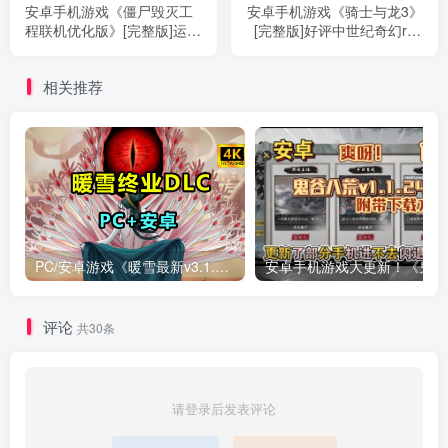
安卓手机游戏《僵尸毁灭工
安卓手机游戏《骑士与龙3》
程联机优化版》[完整版]运行
[完整版]好评中世纪奇幻rpg
流畅！非云游，可加模组
汉化版来了❗中世纪幻想世界
mod，可好友联机！
所构筑大型砍杀类RPG肉鸽
相关推荐
文字剧情类角色扮演游戏！
PC/安卓游戏《暖雪最新v3.1.0.1》终业DLC整合版！
安卓手
评论
共30条
请登录后发表评论