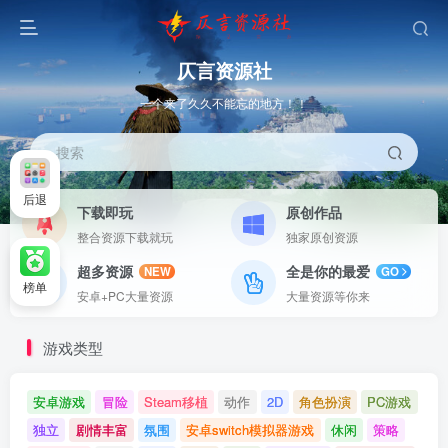
仄言资源社
一个来了久久不能忘的地方！！
搜索
后退
下载即玩
原创作品
整合资源下载就玩
独家原创资源
超多资源
全是你的最爱
NEW
GO
榜单
安卓+PC大量资源
大量资源等你来
游戏类型
安卓游戏
冒险
Steam移植
动作
2D
角色扮演
PC游戏
独立
剧情丰富
氛围
安卓switch模拟器游戏
休闲
策略