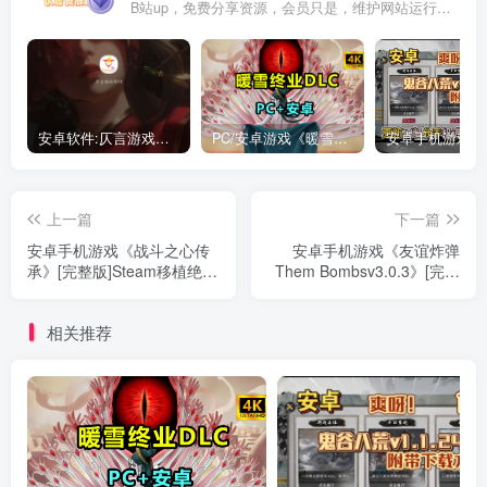
B站up，免费分享资源，会员只是，维护网站运行，会员权利为可以支持本地下载，更多内容，敬请期待！
安卓软件:仄言游戏库4.0APP全新上架了！没有下的赶紧下载呀！
PC/安卓游戏《暖雪最新v3.1.0.1》终业DLC整合版！
上一篇
下一篇
安卓手机游戏《战斗之心传
安卓手机游戏《友谊炸弹
承》[完整版]Steam移植绝对
Them Bombsv3.0.3》[完整
的经典，神作！安卓手机必
版]Steam移植
玩的动作角色扮演ARPG！
相关推荐