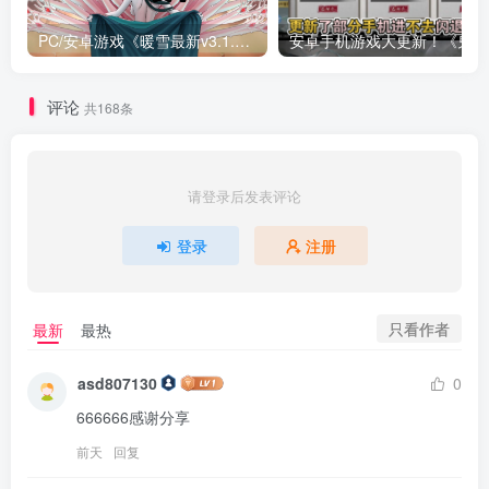
PC/安卓游戏《暖雪最新v3.1.0.1》终业DLC整合版！
安卓手
评论
共168条
请登录后发表评论
登录
注册
只看作者
最新
最热
asd807130
0
666666感谢分享
前天
回复