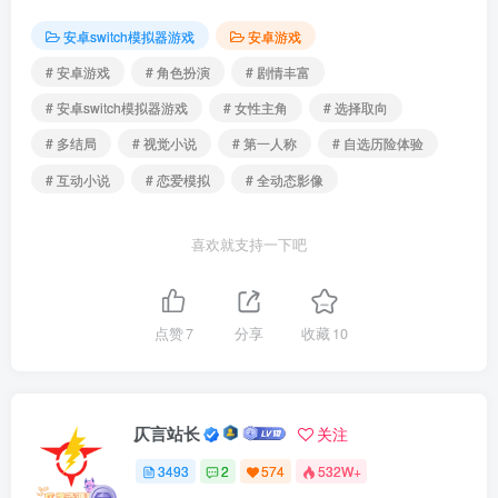
安卓switch模拟器游戏
安卓游戏
# 安卓游戏
# 角色扮演
# 剧情丰富
# 安卓switch模拟器游戏
# 女性主角
# 选择取向
# 多结局
# 视觉小说
# 第一人称
# 自选历险体验
# 互动小说
# 恋爱模拟
# 全动态影像
喜欢就支持一下吧
点赞
7
分享
收藏
10
仄言站长
关注
3493
2
574
532W+