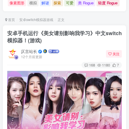
像素图形
模拟
解谜
探索
可爱
类 Rogue
轻度 Rogue
首页
安卓switch模拟器游戏
正文
安卓手机运行《美女请别影响我学习》中文switch
模拟器！(游戏)
仄言站长
关注
12个月前更新
168
1180
7