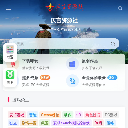
仄言资源社
一个来了久久不能忘的地方！！
搜索
后退
下载即玩
原创作品
整合资源下载就玩
独家原创资源
超多资源
全是你的最爱
NEW
GO
榜单
安卓+PC大量资源
大量资源等你来
游戏类型
安卓游戏
冒险
Steam移植
动作
2D
角色扮演
PC游戏
独立
剧情丰富
氛围
安卓switch模拟器游戏
休闲
策略