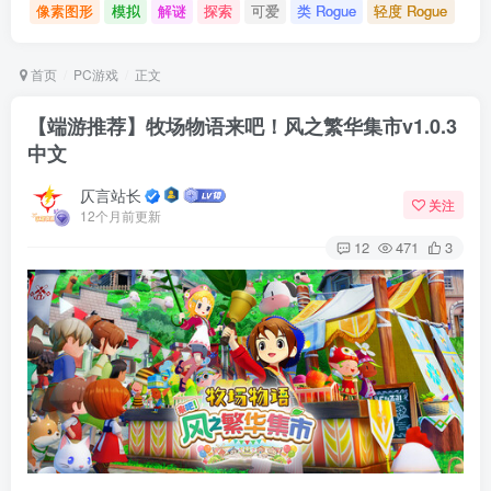
像素图形
模拟
解谜
探索
可爱
类 Rogue
轻度 Rogue
首页
PC游戏
正文
【端游推荐】牧场物语来吧！风之繁华集市v1.0.3
中文
仄言站长
关注
12个月前更新
12
471
3