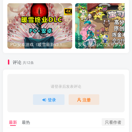
PC/安卓游戏《暖雪最新v3.1.0.1》终业DLC整合版！
安卓手机+
评论
共12条
请登录后发表评论
登录
注册
只看作者
最新
最热