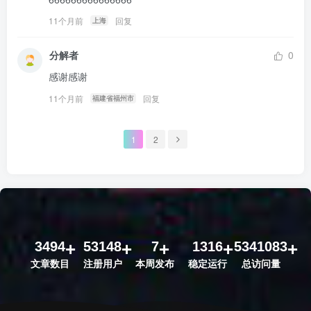
11个月前
回复
上海
分解者
0
感谢感谢
11个月前
回复
福建省福州市
1
2
3494
53148
7
1316
5341083
文章数目
注册用户
本周发布
稳定运行
总访问量