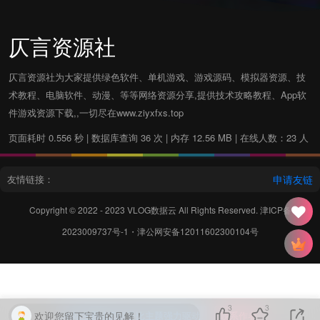
仄言资源社
仄言资源社为大家提供绿色软件、单机游戏、游戏源码、模拟器资源、技
术教程、电脑软件、动漫、等等网络资源分享,提供技术攻略教程、App软
件游戏资源下载,,一切尽在www.ziyxfxs.top
页面耗时 0.556 秒 | 数据库查询 36 次 | 内存 12.56 MB | 在线人数：23 人
友情链接：
申请友链
Copyright © 2022 - 2023
VLOG数据云
All Rights Reserved.
津ICP备
2023009737号-1
・
津公网安备12011602300104号
3
3
欢迎您留下宝贵的见解！
本站主题由Zibll子比主题强力驱动
联系作者