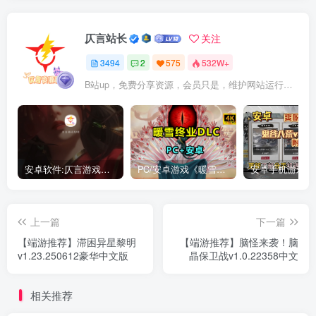
仄言站长
关注
3494
2
575
532W+
B站up，免费分享资源，会员只是，维护网站运行，会员权利为可以支持本地下载，更多内容，敬请期待！
安卓软件:仄言游戏库4.0APP全新上架了！没有下的赶紧下载呀！
PC/安卓游戏《暖雪最新v3.1.0.1》终业DLC整合版！
上一篇
下一篇
【端游推荐】滞困异星黎明
【端游推荐】脑怪来袭！脑
v1.23.250612豪华中文版
晶保卫战v1.0.22358中文
相关推荐