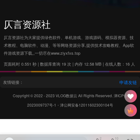
仄言资源社
仄言资源社为大家提供绿色软件、单机游戏、游戏源码、模拟器资源、技
术教程、电脑软件、动漫、等等网络资源分享,提供技术攻略教程、App软
件游戏资源下载,,一切尽在www.ziyxfxs.top
页面耗时 0.551 秒 | 数据库查询 19 次 | 内存 12.58 MB | 在线人数：16 人
友情链接：
申请友链
Copyright © 2022 - 2023
VLOG数据云
All Rights Reserved.
津ICP备
2023009737号-1
・
津公网安备12011602300104号
2
10