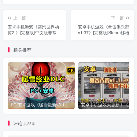
上一篇
下一篇
安卓手机游戏《蒸汽世界劫
安卓手机游戏《拳击俱乐部
掠2 》[完整版]中文版非常棒
v1.37》[完整版]Steam移植
的经典策略回合制游戏续作
相关推荐
PC/安卓游戏《暖雪最新v3.1.0.1》终业DLC整合版！
安卓手
评论
共25条