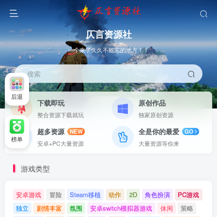
仄言资源社
一个来了久久不能忘的地方！！
搜索
后退
下载即玩
原创作品
整合资源下载就玩
独家原创资源
超多资源
全是你的最爱
NEW
GO
榜单
安卓+PC大量资源
大量资源等你来
游戏类型
安卓游戏
冒险
Steam移植
动作
2D
角色扮演
PC游戏
独立
剧情丰富
氛围
安卓switch模拟器游戏
休闲
策略