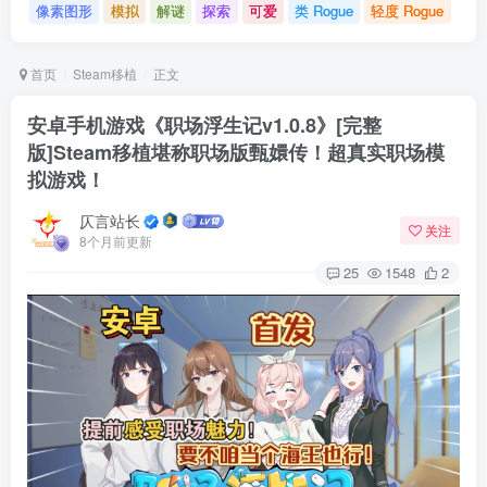
像素图形
模拟
解谜
探索
可爱
类 Rogue
轻度 Rogue
首页
Steam移植
正文
安卓手机游戏《职场浮生记v1.0.8》[完整
版]Steam移植堪称职场版甄嬛传！超真实职场模
拟游戏！
仄言站长
关注
8个月前更新
25
1548
2