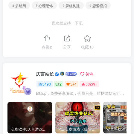
# 多结局
# 心理恐怖
# 牌组构建
# 恋爱模拟
喜欢就支持一下吧
点赞
2
分享
收藏
10
仄言站长
关注
3493
2
574
532W+
B站up，免费分享资源，会员只是，维护网站运行，会员权利为可以支持本地下载，更多内容，敬请期待！
安卓软件:仄言游戏库4.0APP全新上架了！没有下的赶紧下载呀！
PC/安卓游戏《暖雪最新v3.1.0.1》终业DLC整合版！