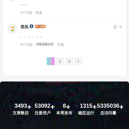
......
5个月前
回复
塵風
0
。。。。。。
6个月前
回复
河南省新乡市
1
2
3
3493
53092
8
1315
5335036
文章数目
注册用户
本周发布
稳定运行
总访问量