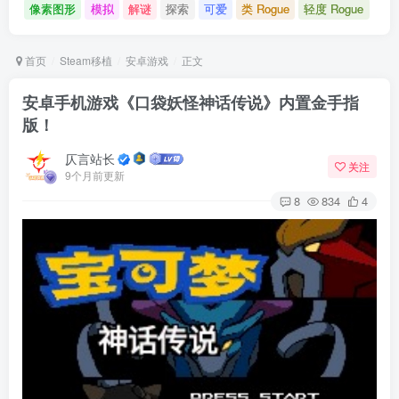
像素图形
模拟
解谜
探索
可爱
类 Rogue
轻度 Rogue
首页
Steam移植
安卓游戏
正文
安卓手机游戏《口袋妖怪神话传说》内置金手指
版！
仄言站长
关注
9个月前更新
8
834
4