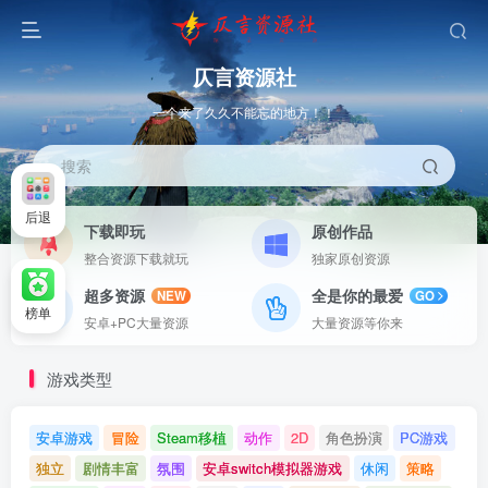
仄言资源社
一个来了久久不能忘的地方！！
搜索
后退
下载即玩
原创作品
整合资源下载就玩
独家原创资源
超多资源
全是你的最爱
NEW
GO
榜单
安卓+PC大量资源
大量资源等你来
游戏类型
安卓游戏
冒险
Steam移植
动作
2D
角色扮演
PC游戏
独立
剧情丰富
氛围
安卓switch模拟器游戏
休闲
策略