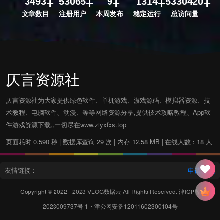
3493
53065
9
1314
5330420
文章数目
注册用户
本周发布
稳定运行
总访问量
仄言资源社
仄言资源社为大家提供绿色软件、单机游戏、游戏源码、模拟器资源、技
术教程、电脑软件、动漫、等等网络资源分享,提供技术攻略教程、App软
件游戏资源下载,,一切尽在www.ziyxfxs.top
页面耗时 0.590 秒 | 数据库查询 29 次 | 内存 12.58 MB | 在线人数：18 人
友情链接：
申请友链
Copyright © 2022 - 2023
VLOG数据云
All Rights Reserved.
津ICP备
2023009737号-1
・
津公网安备12011602300104号