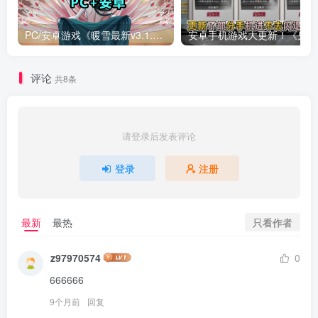
PC/安卓游戏《暖雪最新v3.1.0.1》终业DLC整合版！
安卓手
评论
共8条
请登录后发表评论
登录
注册
只看作者
最新
最热
z97970574
0
666666
9个月前
回复