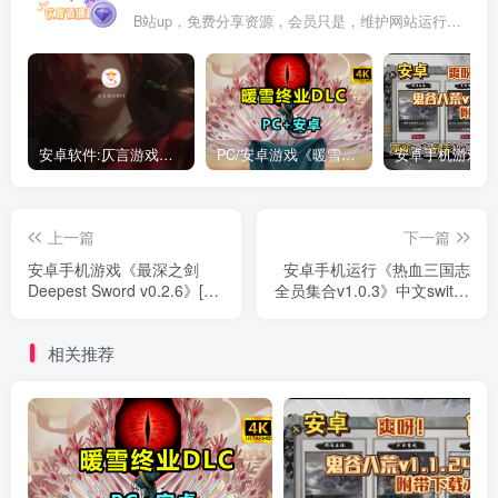
B站up，免费分享资源，会员只是，维护网站运行，会员权利为可以支持本地下载，更多内容，敬请期待！
安卓软件:仄言游戏库4.0APP全新上架了！没有下的赶紧下载呀！
PC/安卓游戏《暖雪最新v3.1.0.1》终业DLC整合版！
上一篇
下一篇
安卓手机游戏《最深之剑
安卓手机运行《热血三国志
Deepest Sword v0.2.6》[完
全员集合v1.0.3》中文switch
整版]Steam移植
模拟器！(游戏)
相关推荐