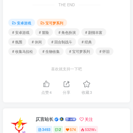
THE END
安卓游戏
宝可梦系列
# 安卓游戏
# 冒险
# 角色扮演
# 剧情丰富
# 氛围
# 休闲
# 回合制战斗
# 经典
# 收集马拉松
# 生物收集
# 宝可梦系列
# 怀旧
喜欢就支持一下吧
点赞
4
分享
收藏
3
仄言站长
关注
3493
2
574
532W+