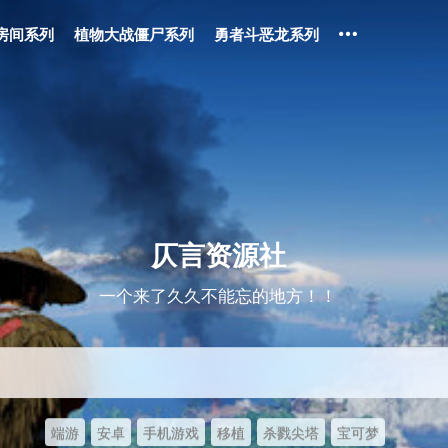
房间系列
植物大战僵尸系列
勇者斗恶龙系列
仄言资源社
一个来了久久不能忘的地方！！
端游
安卓
手机游戏
移植
杀戮尖塔
宝可梦