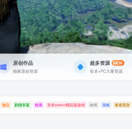
原创作品
超多资源
NEW
独家原创资源
安卓+PC大量资源
独立
剧情丰富
氛围
安卓switch模拟器游戏
休闲
策略
像素图形