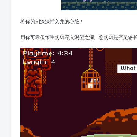
将你的剑深深插入龙的心脏！
用你可靠但笨重的剑深入渴望之洞。您的剑是否足够