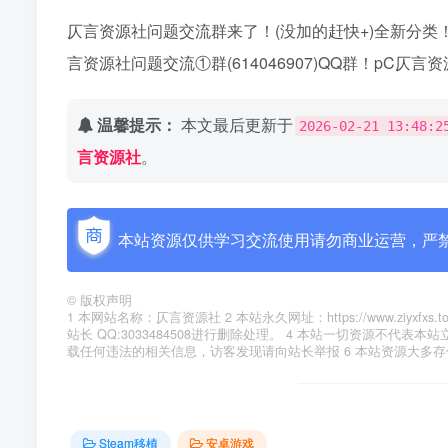
仄言资源社问题交流群来了！(没加的赶快+)全新分类！！
言资源社问题交流①群(614046907)QQ群！pC仄言
温馨提示：
本文最后更新于
2026-02-21 13:48:2
言资源社
。
本站资源仅供学习交流使用请勿商业运营，严
©
版权声明
1 本网站名称：仄言资源社 2 本站永久网址：https://www.zi
站长 QQ:3033484508进行删除处理。 4 本站一切资源不
载任何违法的相关信息，访客发现请向站长举报 6 本站资源大多
Steam移植
安卓游戏