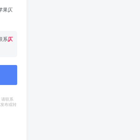
苹果仄
联系
仄
权，请联系
式发布或转