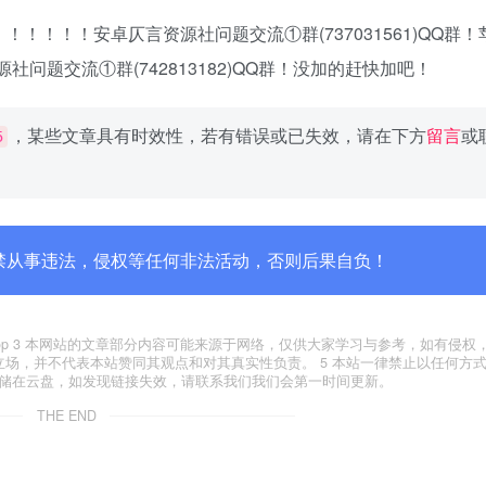
！！！！安卓仄言资源社问题交流①群(737031561)QQ群！
资源社问题交流①群(742813182)QQ群！没加的赶快加吧！
，某些文章具有时效性，若有错误或已失效，请在下方
留言
或
5
禁从事违法，侵权等任何非法活动，否则后果自负！
yxfxs.top 3 本网站的文章部分内容可能来源于网络，仅供大家学习与参考，如有侵
代表本站立场，并不代表本站赞同其观点和对其真实性负责。 5 本站一律禁止以任何方
存储在云盘，如发现链接失效，请联系我们我们会第一时间更新。
THE END