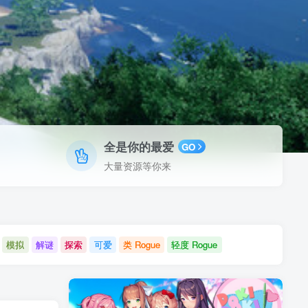
全是你的最爱
GO
大量资源等你来
模拟
解谜
探索
可爱
类 Rogue
轻度 Rogue