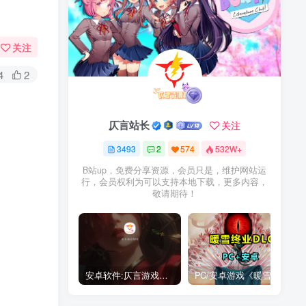
关注
4
2
仄言站长
关注
3493
2
574
532W+
B站up，免费分享资源，会员只是，维护网站运
行，会员权利为可以支持本地下载，更多内容，
敬请期待！
安卓软件:仄言游戏库4.0APP全新上架了！没有下的赶紧下载呀！
PC/安卓游戏《暖雪最新v3.1.0.1》终业DLC整合版！