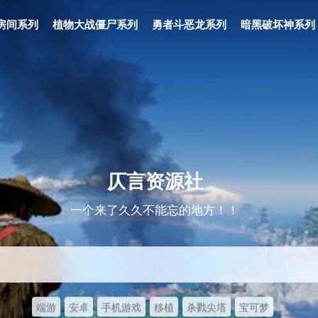
房间系列
植物大战僵尸系列
勇者斗恶龙系列
暗黑破坏神系列
仄言资源社
一个来了久久不能忘的地方！！
端游
安卓
手机游戏
移植
杀戮尖塔
宝可梦