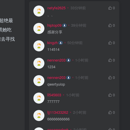
netyfe2625
33分钟前
0
、、
“超绝最
hiptop09
39分钟前
0
喂她吃
感谢分享
您去寻找
kingzh
50分钟前
0
114514
nennen203
1小时前
0
1234
nennen203
1小时前
0
qwertyuiop
ll545603
1小时前
0
777777
ljj113433262
2小时前
0
66666666666
oneamoclock
2小时前
0