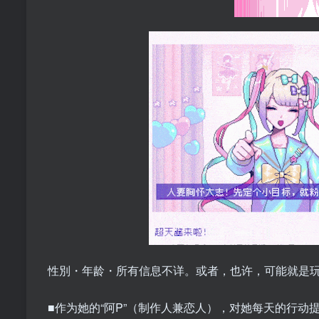
性別・年龄・所有信息不详。或者，也许，可能就是
■作为她的“阿P”（制作人兼恋人），对她每天的行动