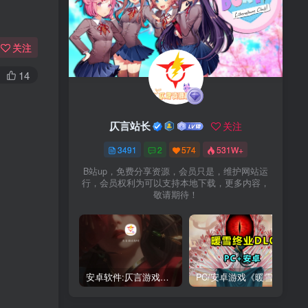
关注
14
仄言站长
关注
3491
2
574
531W+
B站up，免费分享资源，会员只是，维护网站运
行，会员权利为可以支持本地下载，更多内容，
敬请期待！
安卓软件:仄言游戏库4.0APP全新上架了！没有下的赶紧下载呀！
PC/安卓游戏《暖雪最新v3.1.0.1》终业DLC整合版！