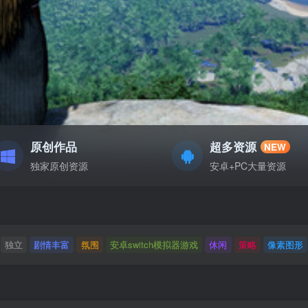
原创作品
超多资源
NEW
独家原创资源
安卓+PC大量资源
独立
剧情丰富
氛围
安卓switch模拟器游戏
休闲
策略
像素图形