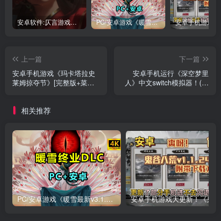
安卓软件:仄言游戏库4.0APP全新上架了！没有下的赶紧下载呀！
PC/安卓游戏《暖雪最新v3.1.0.1》终业DLC整合版！
上一篇
下一篇
安卓手机游戏《玛卡塔拉史
安卓手机运行《深空梦里
莱姆掠夺节》[完整版+菜单
人》中文switch模拟器！(游
版]Steam移植放置类肉鸽
戏)
+增量
相关推荐
PC/安卓游戏《暖雪最新v3.1.0.1》终业DLC整合版！
安卓手