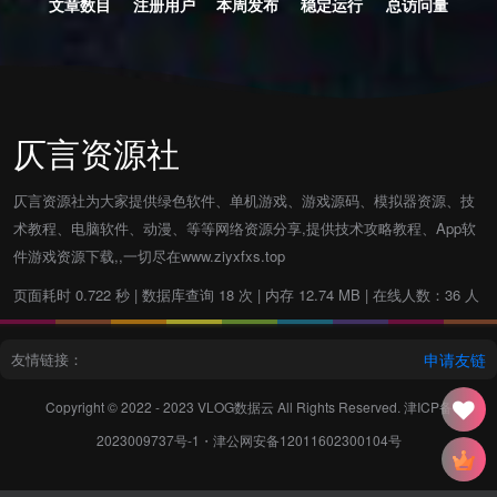
文章数目
注册用户
本周发布
稳定运行
总访问量
仄言资源社
仄言资源社为大家提供绿色软件、单机游戏、游戏源码、模拟器资源、技
术教程、电脑软件、动漫、等等网络资源分享,提供技术攻略教程、App软
件游戏资源下载,,一切尽在www.ziyxfxs.top
页面耗时 0.722 秒 | 数据库查询 18 次 | 内存 12.74 MB | 在线人数：36 人
友情链接：
申请友链
Copyright © 2022 - 2023
VLOG数据云
All Rights Reserved.
津ICP备
2023009737号-1
・
津公网安备12011602300104号