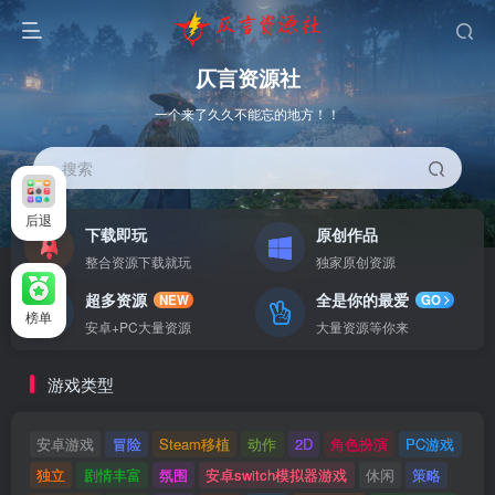
仄言资源社
一个来了久久不能忘的地方！！
搜索
后退
下载即玩
原创作品
整合资源下载就玩
独家原创资源
超多资源
全是你的最爱
NEW
GO
榜单
安卓+PC大量资源
大量资源等你来
游戏类型
安卓游戏
冒险
Steam移植
动作
2D
角色扮演
PC游戏
独立
剧情丰富
氛围
安卓switch模拟器游戏
休闲
策略