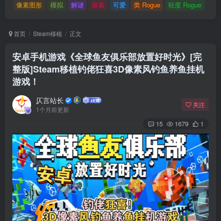
像素图形
模拟
解谜
探索
可爱
类 Rogue
轻度 Rogue
首页
Steam移植
正文
安卓手机游戏《全球鱼友俱乐部放置好时光》[完
整版]Steam移植钓佬狂喜3D像素风钓鱼养鱼挂机
游戏！
仄言站长
关注
1个月前更新
15
1679
1