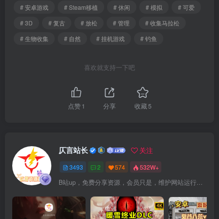
# 安卓游戏
# Steam移植
# 休闲
# 模拟
# 可爱
# 3D
# 复古
# 放松
# 管理
# 收集马拉松
# 生物收集
# 自然
# 挂机游戏
# 钓鱼
喜欢就支持一下吧
点赞
1
分享
收藏
5
仄言站长
关注
3493
2
574
532W+
B站up，免费分享资源，会员只是，维护网站运行，会员权利为可以支持本地下载，更多内容，敬请期待！