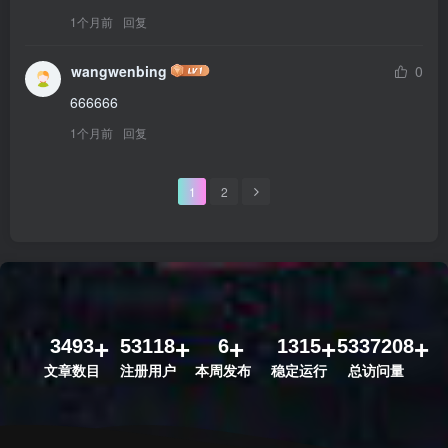
1个月前
回复
wangwenbing
0
666666
1个月前
回复
1
2
3493
53118
6
1315
5337208
文章数目
注册用户
本周发布
稳定运行
总访问量