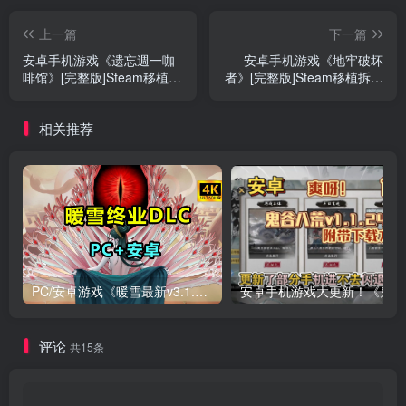
上一篇
下一篇
安卓手机游戏《遗忘週一咖
安卓手机游戏《地牢破坏
啡馆》[完整版]Steam移植放
者》[完整版]Steam移植拆迁
置型模拟经营游戏
式地牢爽游！
相关推荐
PC/安卓游戏《暖雪最新v3.1.0.1》终业DLC整合版！
安卓手
评论
共15条