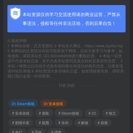
本站资源仅供学习交流使用请勿商业运营，严禁从
事违法，侵权等任何非法活动，否则后果自负！
©
版权声明
1 本网站名称：仄言资源社 2 本站永久网址：https://www.ziyxfxs.top
3 本网站的文章部分内容可能来源于网络，仅供大家学习与参考，如
有侵权，请联系站长 QQ:3033484508进行删除处理。 4 本站一切资
源不代表本站立场，并不代表本站赞同其观点和对其真实性负责。 5
本站一律禁止以任何方式发布或转载任何违法的相关信息，访客发现
请向站长举报 6 本站资源大多存储在云盘，如发现链接失效，请联系
我们我们会第一时间更新。
THE END
Steam移植
安卓游戏
# 安卓游戏
# 冒险
# Steam移植
# 2D
# 独立
# 剧情丰富
# 氛围
# 休闲
# 解谜
# 探索
# 奇幻
# 手绘
# 调查