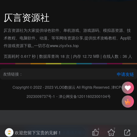
仄言资源社
仄言资源社为大家提供绿色软件、单机游戏、游戏源码、模拟器资源、技
术教程、电脑软件、动漫、等等网络资源分享,提供技术攻略教程、App软
件游戏资源下载,,一切尽在www.ziyxfxs.top
页面耗时 0.617 秒 | 数据库查询 18 次 | 内存 12.72 MB | 在线人数：36 人
友情链接：
申请友链
Copyright © 2022 - 2023
VLOG数据云
All Rights Reserved.
津ICP备
2023009737号-1
・
津公网安备12011602300104号
4
7
欢迎您留下宝贵的见解！
本站主题由Zibll子比主题强力驱动
联系作者