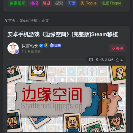
像素图形
模拟
解谜
探索
可爱
类 Rogue
轻度 Rogue
首页
Steam移植
正文
安卓手机游戏《边缘空间》[完整版]Steam移植
仄言站长
关注
1个月前更新
15
3146
4