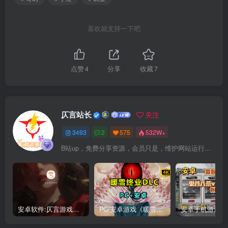
喜欢就支持一下吧
点赞
4
分享
收藏
7
仄言站长
关注
3493
2
575
532W+
B站up，免费分享资源，会员只是，维护网站运行，会员权利为可以支持本地下载，更多内容，敬请期待！
安卓软件:仄言游戏库4.0APP全新上架了！没有下的赶紧下载呀！
PC/安卓游戏《暖雪最新v3.1.0.1》终业DLC整合版！