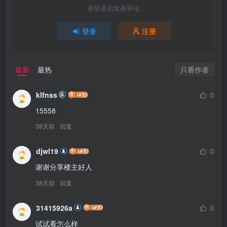
请登录后发表评论
登录
注册
只看作者
最新
最热
klfnss
0
15558
38天前
回复
djwl19
0
谢谢分享楼主好人
38天前
回复
31415926a
0
试试看怎么样