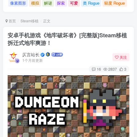
像素图形
模拟
解谜
探索
可爱
类 Rogue
轻度 Rogue
首页
Steam移植
正文
安卓手机游戏《地牢破坏者》[完整版]Steam移植
拆迁式地牢爽游！
仄言站长
关注
1个月前更新
16
2837
3