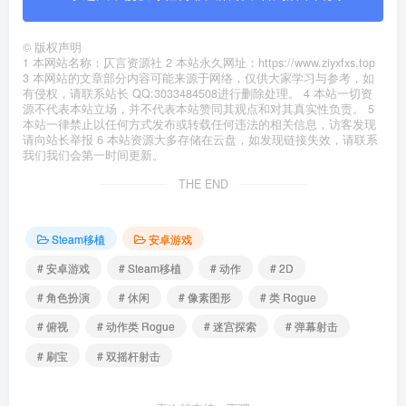
©
版权声明
1 本网站名称：仄言资源社 2 本站永久网址：https://www.ziyxfxs.top
3 本网站的文章部分内容可能来源于网络，仅供大家学习与参考，如
有侵权，请联系站长 QQ:3033484508进行删除处理。 4 本站一切资
源不代表本站立场，并不代表本站赞同其观点和对其真实性负责。 5
本站一律禁止以任何方式发布或转载任何违法的相关信息，访客发现
请向站长举报 6 本站资源大多存储在云盘，如发现链接失效，请联系
我们我们会第一时间更新。
THE END
Steam移植
安卓游戏
# 安卓游戏
# Steam移植
# 动作
# 2D
# 角色扮演
# 休闲
# 像素图形
# 类 Rogue
# 俯视
# 动作类 Rogue
# 迷宫探索
# 弹幕射击
# 刷宝
# 双摇杆射击