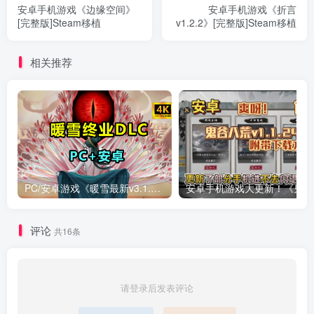
安卓手机游戏《边缘空间》
安卓手机游戏《折言
[完整版]Steam移植
v1.2.2》[完整版]Steam移植
相关推荐
PC/安卓游戏《暖雪最新v3.1.0.1》终业DLC整合版！
安卓手
评论
共16条
请登录后发表评论