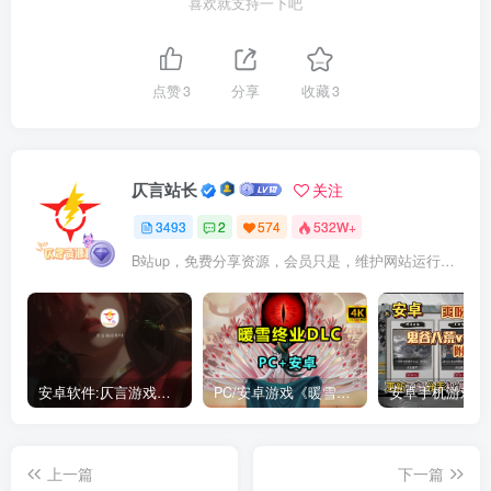
喜欢就支持一下吧
点赞
3
分享
收藏
3
仄言站长
关注
3493
2
574
532W+
B站up，免费分享资源，会员只是，维护网站运行，会员权利为可以支持本地下载，更多内容，敬请期待！
安卓软件:仄言游戏库4.0APP全新上架了！没有下的赶紧下载呀！
PC/安卓游戏《暖雪最新v3.1.0.1》终业DLC整合版！
上一篇
下一篇