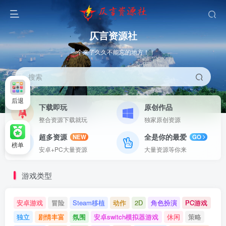
仄言资源社
一个来了久久不能忘的地方！！
搜索
后退
下载即玩
原创作品
整合资源下载就玩
独家原创资源
超多资源
全是你的最爱
NEW
GO
榜单
安卓+PC大量资源
大量资源等你来
游戏类型
安卓游戏
冒险
Steam移植
动作
2D
角色扮演
PC游戏
独立
剧情丰富
氛围
安卓switch模拟器游戏
休闲
策略