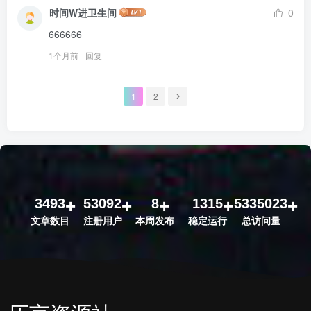
时间W进卫生间
0
666666
1个月前
回复
1
2
3493
53092
8
1315
5335023
文章数目
注册用户
本周发布
稳定运行
总访问量