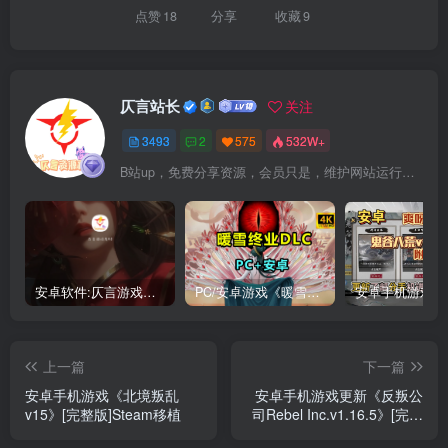
点赞
18
分享
收藏
9
仄言站长
关注
3493
2
575
532W+
B站up，免费分享资源，会员只是，维护网站运行，会员权利为可以支持本地下载，更多内容，敬请期待！
安卓软件:仄言游戏库4.0APP全新上架了！没有下的赶紧下载呀！
PC/安卓游戏《暖雪最新v3.1.0.1》终业DLC整合版！
上一篇
下一篇
安卓手机游戏《北境叛乱
安卓手机游戏更新《反叛公
v15》[完整版]Steam移植
司Rebel Inc.v1.16.5》[完整
版+DLC]Steam移植