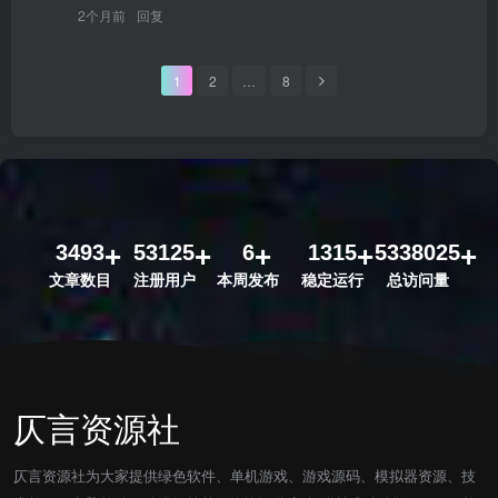
2个月前
回复
1
2
…
8
3493
53125
6
1315
5338025
文章数目
注册用户
本周发布
稳定运行
总访问量
仄言资源社
仄言资源社为大家提供绿色软件、单机游戏、游戏源码、模拟器资源、技