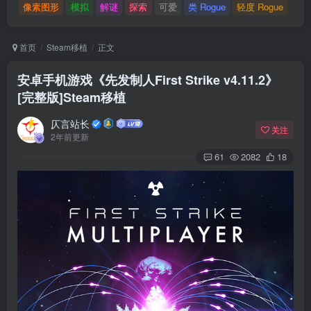
像素图形
模拟
解谜
探索
可爱
类 Rogue
轻度 Rogue
首页
Steam移植
正文
安卓手机游戏《先发制人First Strike v4.11.2》
[完整版]Steam移植
仄言站长
关注
2年前更新
61
2082
18