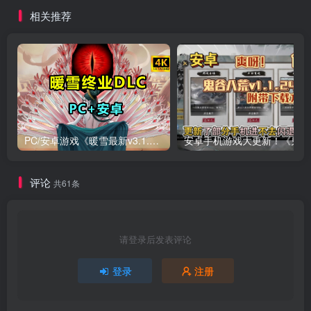
相关推荐
PC/安卓游戏《暖雪最新v3.1.0.1》终业DLC整合版！
安卓手
评论
共61条
请登录后发表评论
登录
注册