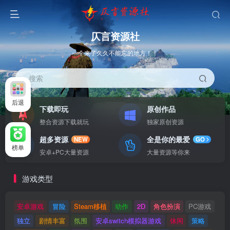
仄言资源社
一个来了久久不能忘的地方！！
搜索
后退
下载即玩
原创作品
整合资源下载就玩
独家原创资源
超多资源
全是你的最爱
NEW
GO
榜单
安卓+PC大量资源
大量资源等你来
游戏类型
安卓游戏
冒险
Steam移植
动作
2D
角色扮演
PC游戏
独立
剧情丰富
氛围
安卓switch模拟器游戏
休闲
策略