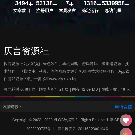
3494
53138
7
1316
5339958
文章数目
注册用户
本周发布
稳定运行
总访问量
仄言资源社
仄言资源社为大家提供绿色软件、单机游戏、游戏源码、模拟器资源、技
术教程、电脑软件、动漫、等等网络资源分享,提供技术攻略教程、App软
件游戏资源下载,,一切尽在www.ziyxfxs.top
页面耗时 0.481 秒 | 数据库查询 21 次 | 内存 12.89 MB | 在线人数：18 人
友情链接：
申请友链
Copyright © 2022 - 2023
VLOG数据云
All Rights Reserved.
津ICP备
2023009737号-1
・
津公网安备12011602300104号