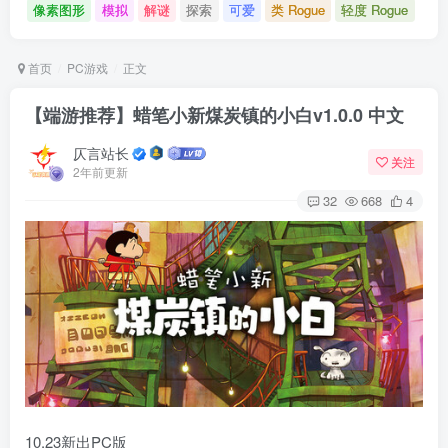
像素图形
模拟
解谜
探索
可爱
类 Rogue
轻度 Rogue
首页
PC游戏
正文
【端游推荐】蜡笔小新煤炭镇的小白v1.0.0 中文
仄言站长
关注
2年前更新
32
668
4
10.23新出PC版