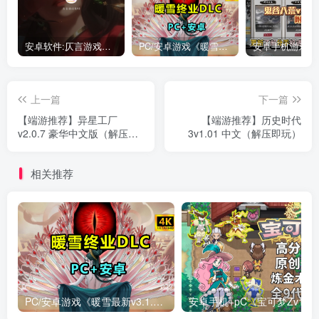
安卓软件:仄言游戏库4.0APP全新上架了！没有下的赶紧下载呀！
PC/安卓游戏《暖雪最新v3.1.0.1》终业DLC整合版！
上一篇
下一篇
【端游推荐】异星工厂
【端游推荐】历史时代
v2.0.7 豪华中文版（解压即
3v1.01 中文（解压即玩）
玩）
相关推荐
PC/安卓游戏《暖雪最新v3.1.0.1》终业DLC整合版！
安卓手机+