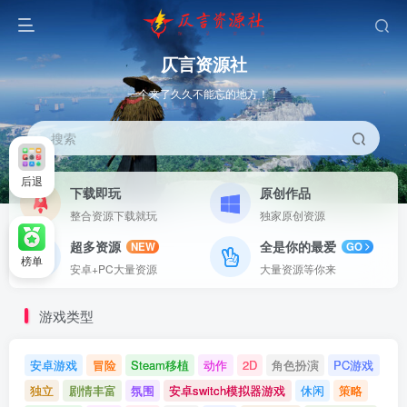
仄言资源社
一个来了久久不能忘的地方！！
搜索
后退
下载即玩
原创作品
整合资源下载就玩
独家原创资源
超多资源
全是你的最爱
NEW
GO
榜单
安卓+PC大量资源
大量资源等你来
游戏类型
安卓游戏
冒险
Steam移植
动作
2D
角色扮演
PC游戏
独立
剧情丰富
氛围
安卓switch模拟器游戏
休闲
策略