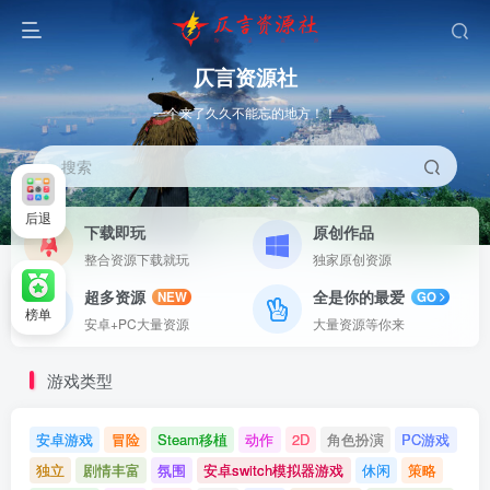
仄言资源社
一个来了久久不能忘的地方！！
搜索
后退
下载即玩
原创作品
整合资源下载就玩
独家原创资源
超多资源
全是你的最爱
NEW
GO
榜单
安卓+PC大量资源
大量资源等你来
游戏类型
安卓游戏
冒险
Steam移植
动作
2D
角色扮演
PC游戏
独立
剧情丰富
氛围
安卓switch模拟器游戏
休闲
策略