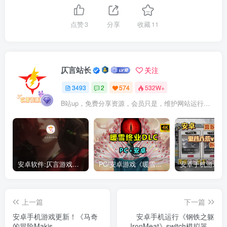
点赞
3
分享
收藏
11
仄言站长
关注
3493
2
574
532W+
B站up，免费分享资源，会员只是，维护网站运行，会员权利为可以支持本地下载，更多内容，敬请期待！
安卓软件:仄言游戏库4.0APP全新上架了！没有下的赶紧下载呀！
PC/安卓游戏《暖雪最新v3.1.0.1》终业DLC整合版！
上一篇
下一篇
安卓手机游戏更新！《马奇
安卓手机运行《钢铁之躯
的冒险Makis
IronMeat》switch模拟器！