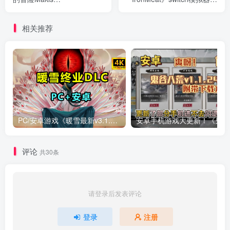
Adventure1.5》[完整
(游戏)
版]Steam移植
相关推荐
PC/安卓游戏《暖雪最新v3.1.0.1》终业DLC整合版！
安卓手
评论
共30条
请登录后发表评论
登录
注册