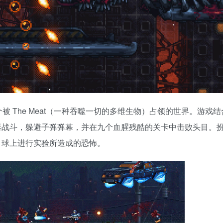
一个被 The Meat（一种吞噬一切的多维生物）占领的世界。游戏
器战斗，躲避子弹弹幕，并在九个血腥残酷的关卡中击败头目。
kov 在月球上进行实验所造成的恐怖。