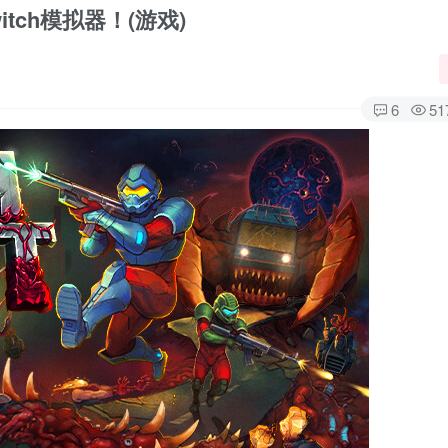
itch模拟器！(游戏)
6
51