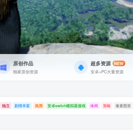
原创作品
超多资源
NEW
独家原创资源
安卓+PC大量资源
独立
剧情丰富
氛围
安卓switch模拟器游戏
休闲
策略
像素图形