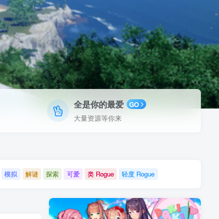
全是你的最爱
GO
大量资源等你来
模拟
解谜
探索
可爱
类 Rogue
轻度 Rogue