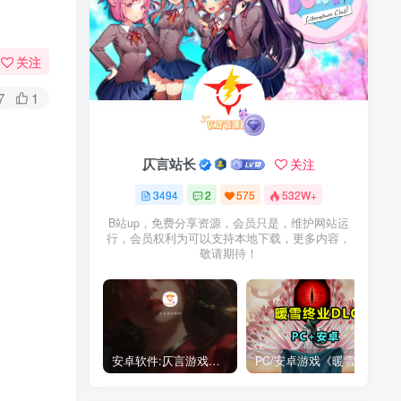
关注
7
1
仄言站长
关注
3494
2
575
532W+
B站up，免费分享资源，会员只是，维护网站运
行，会员权利为可以支持本地下载，更多内容，
敬请期待！
安卓软件:仄言游戏库4.0APP全新上架了！没有下的赶紧下载呀！
PC/安卓游戏《暖雪最新v3.1.0.1》终业DLC整合版！