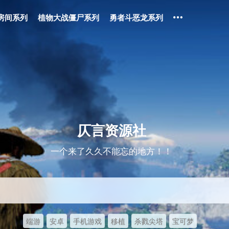
房间系列
植物大战僵尸系列
勇者斗恶龙系列
仄言资源社
一个来了久久不能忘的地方！！
端游
安卓
手机游戏
移植
杀戮尖塔
宝可梦