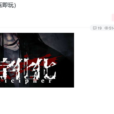
压即玩）
19
51