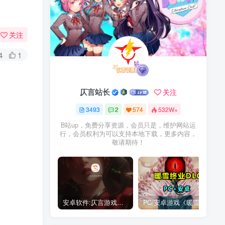
关注
4
1
仄言站长
关注
3493
2
574
532W+
B站up，免费分享资源，会员只是，维护网站运
行，会员权利为可以支持本地下载，更多内容，
敬请期待！
安卓软件:仄言游戏库4.0APP全新上架了！没有下的赶紧下载呀！
PC/安卓游戏《暖雪最新v3.1.0.1》终业DLC整合版！