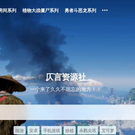
房间系列
植物大战僵尸系列
勇者斗恶龙系列
仄言资源社
一个来了久久不能忘的地方！！
端游
安卓
手机游戏
移植
杀戮尖塔
宝可梦