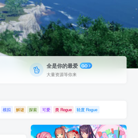
全是你的最爱
GO
大量资源等你来
模拟
解谜
探索
可爱
类 Rogue
轻度 Rogue