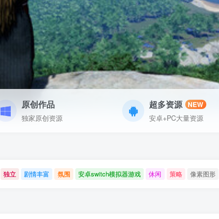
原创作品
超多资源
NEW
独家原创资源
安卓+PC大量资源
独立
剧情丰富
氛围
安卓switch模拟器游戏
休闲
策略
像素图形