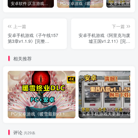
安卓软件:仄言游戏库4.0APP全新上架了！没有下的赶紧下载呀！
PC/安卓游戏《暖雪最新v3.1.0.1》终业DLC整合版！
上一篇
下一篇
安卓手机游戏《子午线157
安卓手机游戏《阿里克与废
第3章v1.1.9》[完整
墟王国v1.2.11》[完整
版]Steam移植
版]Steam移植
相关推荐
PC/安卓游戏《暖雪最新v3.1.0.1》终业DLC整合版！
安卓手
评论
共29条