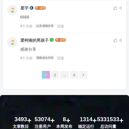
星宇
0
6666
8个月前
回复
山东省烟台市
爱柯南的男孩子
0
感谢分享
8个月前
回复
湖南省永州市
1
2
…
4
3493
53074
8
1314
5331533
文章数目
注册用户
本周发布
稳定运行
总访问量