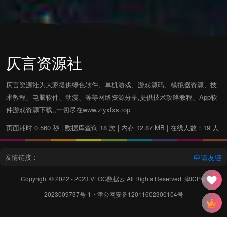
仄言资源社
仄言资源社为大家提供绿色软件、单机游戏、游戏源码、模拟器资源、技
术教程、电脑软件、动漫、等等网络资源分享,提供技术攻略教程、App软
件游戏资源下载,,一切尽在www.ziyxfxs.top
页面耗时 0.560 秒 | 数据库查询 18 次 | 内存 12.87 MB | 在线人数：19 人
友情链接：
申请友链
Copyright © 2022 - 2023
VLOG数据云
All Rights Reserved.
津ICP备
2023009737号-1
・
津公网安备12011602300104号