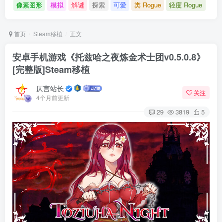
像素图形
模拟
解谜
探索
可爱
类 Rogue
轻度 Rogue
首页
Steam移植
正文
安卓手机游戏《托兹哈之夜炼金术士团v0.5.0.8》
[完整版]Steam移植
仄言站长
关注
4个月前更新
29
3819
5