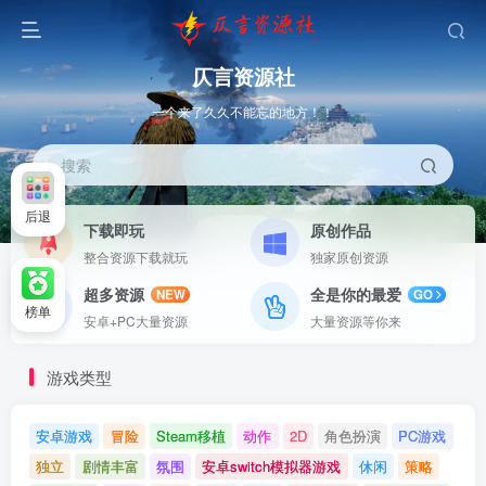
仄言资源社
一个来了久久不能忘的地方！！
搜索
后退
下载即玩
原创作品
整合资源下载就玩
独家原创资源
超多资源
全是你的最爱
NEW
GO
榜单
安卓+PC大量资源
大量资源等你来
游戏类型
安卓游戏
冒险
Steam移植
动作
2D
角色扮演
PC游戏
独立
剧情丰富
氛围
安卓switch模拟器游戏
休闲
策略