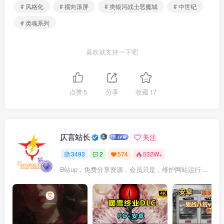
# 风格化
# 横向滚屏
# 类银河战士恶魔城
# 中世纪
# 类魂系列
喜欢就支持一下吧
点赞
5
分享
收藏
17
仄言站长
关注
3493
2
574
532W+
B站up，免费分享资源，会员只是，维护网站运行，会员权利为可以支持本地下载，更多内容，敬请期待！