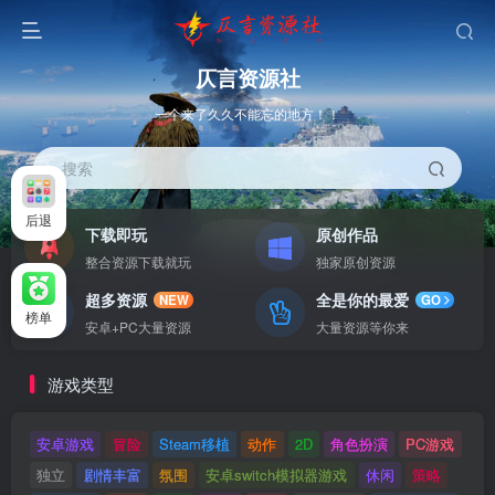
仄言资源社
一个来了久久不能忘的地方！！
搜索
后退
下载即玩
原创作品
整合资源下载就玩
独家原创资源
超多资源
全是你的最爱
NEW
GO
榜单
安卓+PC大量资源
大量资源等你来
游戏类型
安卓游戏
冒险
Steam移植
动作
2D
角色扮演
PC游戏
独立
剧情丰富
氛围
安卓switch模拟器游戏
休闲
策略