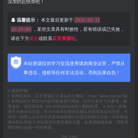
没加的赶快加吧！
温馨提示：
本文最后更新于
2026-02-11
，某些文章具有时效性，若有错误或已失效，
16:29:04
请在下方
留言
或联系
仄言资源社
。
本站资源仅供学习交流使用请勿商业运营，严禁从
事违法，侵权等任何非法活动，否则后果自负！
©
版权声明
1 本网站名称：仄言资源社 2 本站永久网址：https://www.ziyxfxs.top
3 本网站的文章部分内容可能来源于网络，仅供大家学习与参考，如
有侵权，请联系站长 QQ:3033484508进行删除处理。 4 本站一切资
源不代表本站立场，并不代表本站赞同其观点和对其真实性负责。 5
本站一律禁止以任何方式发布或转载任何违法的相关信息，访客发现
请向站长举报 6 本站资源大多存储在云盘，如发现链接失效，请联系
我们我们会第一时间更新。
THE END