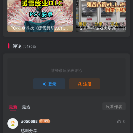
PC/安卓游戏《暖雪最新v3.1.0.1》终业DLC整合版！
安卓手
评论
共480条
请登录后发表评论
登录
注册
只看作者
最新
最热
a050688
0
感谢分享