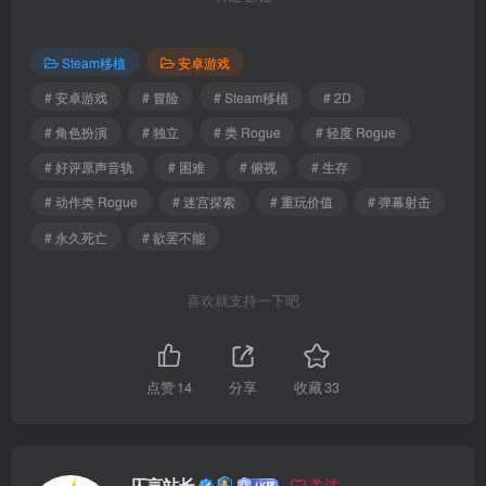
Steam移植
安卓游戏
# 安卓游戏
# 冒险
# Steam移植
# 2D
# 角色扮演
# 独立
# 类 Rogue
# 轻度 Rogue
# 好评原声音轨
# 困难
# 俯视
# 生存
# 动作类 Rogue
# 迷宫探索
# 重玩价值
# 弹幕射击
# 永久死亡
# 欲罢不能
喜欢就支持一下吧
点赞
14
分享
收藏
33
仄言站长
关注