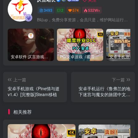
3493
2
574
532W+
B站up，免费分享资源，会员只是，维护网站运行，会员权利为可以支持本地下载，更多内容，敬请期待！
安卓软件:仄言游戏库4.0APP全新上架了！没有下的赶紧下载呀！
PC/安卓游戏《暖雪最新v3.1.0.1》终业DLC整合版！
上一篇
下一篇
安卓手机游戏《Pine情与逝
安卓手机运行《鲁弗兰的地
v1.4》[完整版]Steam移植
下迷宫与魔女的旅团中文修
正版》switch模拟器！(游戏)
相关推荐