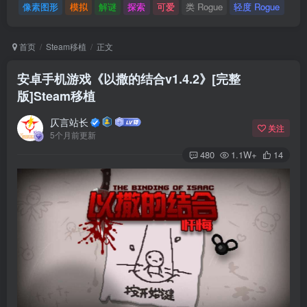
像素图形
模拟
解谜
探索
可爱
类 Rogue
轻度 Rogue
首页
Steam移植
正文
安卓手机游戏《以撒的结合v1.4.2》[完整
版]Steam移植
仄言站长
关注
5个月前更新
480
1.1W+
14