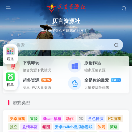
仄言资源社
一个来了久久不能忘的地方！！
搜索
后退
下载即玩
原创作品
整合资源下载就玩
独家原创资源
超多资源
全是你的最爱
NEW
GO
榜单
安卓+PC大量资源
大量资源等你来
游戏类型
安卓游戏
冒险
Steam移植
动作
2D
角色扮演
PC游戏
独立
剧情丰富
氛围
安卓switch模拟器游戏
休闲
策略