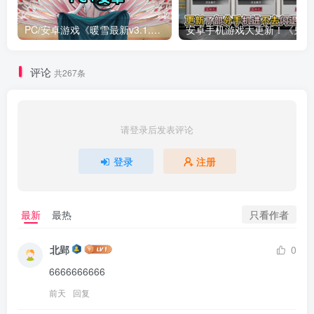
PC/安卓游戏《暖雪最新v3.1.0.1》终业DLC整合版！
安卓手
评论
共267条
请登录后发表评论
登录
注册
只看作者
最新
最热
北郢
0
6666666666
前天
回复