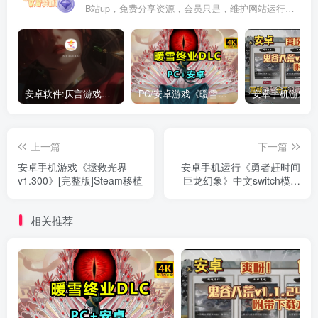
B站up，免费分享资源，会员只是，维护网站运行，会员权利为可以支持本地下载，更多内容，敬请期待！
安卓软件:仄言游戏库4.0APP全新上架了！没有下的赶紧下载呀！
PC/安卓游戏《暖雪最新v3.1.0.1》终业DLC整合版！
上一篇
下一篇
安卓手机游戏《拯救光界
安卓手机运行《勇者赶时间
v1.300》[完整版]Steam移植
巨龙幻象》中文switch模拟
器！(游戏)
相关推荐