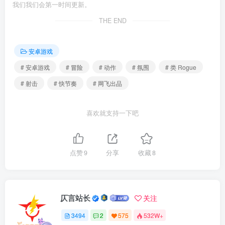
我们我们会第一时间更新。
THE END
安卓游戏
# 安卓游戏
# 冒险
# 动作
# 氛围
# 类 Rogue
# 射击
# 快节奏
# 网飞出品
喜欢就支持一下吧
点赞
9
分享
收藏
8
仄言站长
关注
3494
2
575
532W+