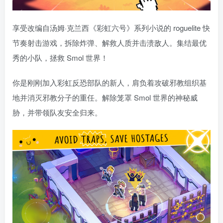
享受改编自汤姆·克兰西《彩虹六号》系列小说的 roguelite 快
节奏射击游戏，拆除炸弹、解救人质并击溃敌人。集结最优
秀的小队，拯救 Smol 世界！
你是刚刚加入彩虹反恐部队的新人，肩负着攻破邪教组织基
地并消灭邪教分子的重任。解除笼罩 Smol 世界的神秘威
胁，并带领队友安全归来。