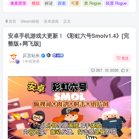
像素图形
模拟
解谜
探索
可爱
类 Rogue
轻度 Rogue
首页
Steam移植
安卓游戏
正文
安卓手机游戏大更新！《彩虹六号Smolv1.4》[完
整版+网飞版]
仄言站长
关注
1年前更新
267
3036
9