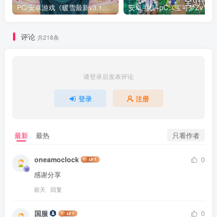
PC/安卓游戏《暖雪最新v3.1.0.1》终业DLC整合版！
安卓手机+
评论
共218条
请登录后发表评论
登录
注册
只看作者
最新
最热
oneamoclock
0
感谢分享
前天
回复
国服
0