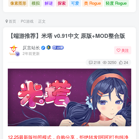
像素图形
模拟
解谜
探索
可爱
类 Rogue
轻度 Rogue
首页
PC游戏
正文
【端游推荐】米塔 v0.91中文 原版+MOD整合版
仄言站长
关注
2年前更新
218
3250
24
12.25最新版拍照模式，自购分享，拒绝转发[呵呵]打包纯净