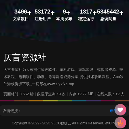
3496
53172
9
1317
5345442
文章数目
注册用户
本周发布
稳定运行
总访问量
仄言资源社
仄言资源社为大家提供绿色软件、单机游戏、游戏源码、模拟器资源、技
术教程、电脑软件、动漫、等等网络资源分享,提供技术攻略教程、App软
件游戏资源下载,,一切尽在www.ziyxfxs.top
页面耗时 0.562 秒 | 数据库查询 19 次 | 内存 12.77 MB | 在线人数：12 人
友情链接：
申请友链
Copyright © 2022 - 2023
VLOG数据云
All Rights Reserved.
津ICP备