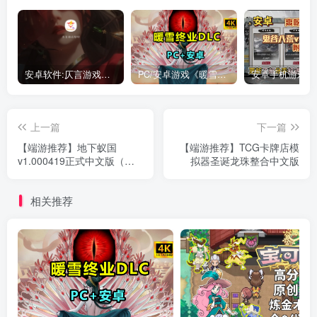
安卓软件:仄言游戏库4.0APP全新上架了！没有下的赶紧下载呀！
PC/安卓游戏《暖雪最新v3.1.0.1》终业DLC整合版！
上一篇
下一篇
【端游推荐】地下蚁国
【端游推荐】TCG卡牌店模
v1.000419正式中文版（解
拟器圣诞龙珠整合中文版
压即玩）
相关推荐