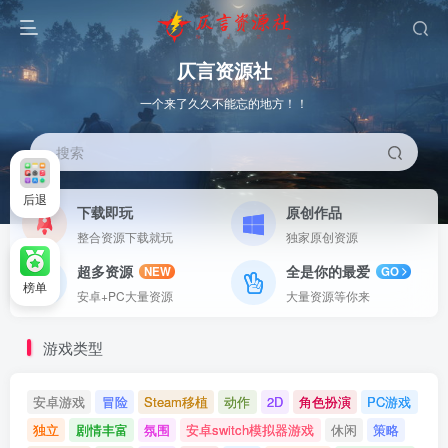
仄言资源社
一个来了久久不能忘的地方！！
搜索
后退
下载即玩
原创作品
整合资源下载就玩
独家原创资源
超多资源
全是你的最爱
NEW
GO
榜单
安卓+PC大量资源
大量资源等你来
游戏类型
安卓游戏
冒险
Steam移植
动作
2D
角色扮演
PC游戏
独立
剧情丰富
氛围
安卓switch模拟器游戏
休闲
策略