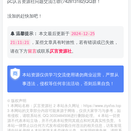
pC仄言资源社问题交流①群(742813182)QQ群！
没加的赶快加吧！
温馨提示：
本文最后更新于
2024-12-25
，某些文章具有时效性，若有错误或已失效，
21:11:21
请在下方
留言
或联系
仄言资源社
。
本站资源仅供学习交流使用请勿商业运营，严禁从
事违法，侵权等任何非法活动，否则后果自负！
©
版权声明
1 本网站名称：仄言资源社 2 本站永久网址：https://www.ziyxfxs.top
3 本网站的文章部分内容可能来源于网络，仅供大家学习与参考，如
有侵权，请联系站长 QQ:3033484508进行删除处理。 4 本站一切资
源不代表本站立场，并不代表本站赞同其观点和对其真实性负责。 5
本站一律禁止以任何方式发布或转载任何违法的相关信息，访客发现
请向站长举报 6 本站资源大多存储在云盘，如发现链接失效，请联系