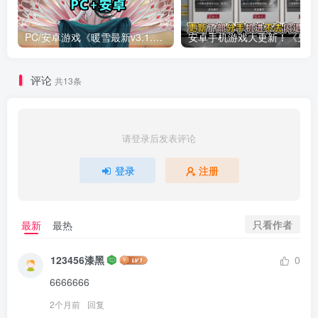
PC/安卓游戏《暖雪最新v3.1.0.1》终业DLC整合版！
安卓手
评论
共13条
请登录后发表评论
登录
注册
只看作者
最新
最热
123456漆黑
0
6666666
2个月前
回复