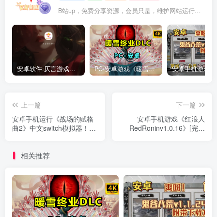
B站up，免费分享资源，会员只是，维护网站运行，会员权利为可以支持本地下载，更多内容，敬请期待！
安卓软件:仄言游戏库4.0APP全新上架了！没有下的赶紧下载呀！
PC/安卓游戏《暖雪最新v3.1.0.1》终业DLC整合版！
上一篇
下一篇
安卓手机运行《战场的赋格
安卓手机游戏《红浪人
曲2》中文switch模拟器！
RedRoninv1.0.16》[完整
(游戏)
版]Steam移植
相关推荐