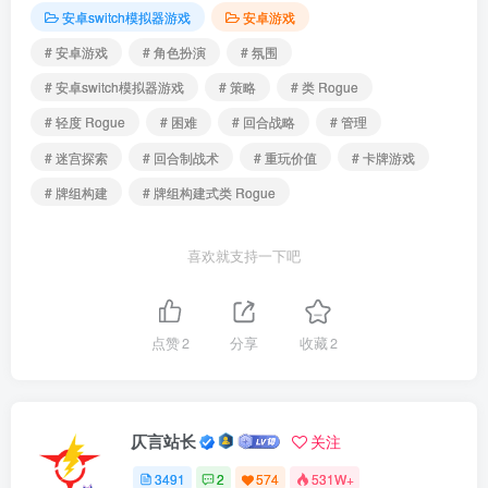
安卓switch模拟器游戏
安卓游戏
# 安卓游戏
# 角色扮演
# 氛围
# 安卓switch模拟器游戏
# 策略
# 类 Rogue
# 轻度 Rogue
# 困难
# 回合战略
# 管理
# 迷宫探索
# 回合制战术
# 重玩价值
# 卡牌游戏
# 牌组构建
# 牌组构建式类 Rogue
喜欢就支持一下吧
点赞
2
分享
收藏
2
仄言站长
关注
3491
2
574
531W+