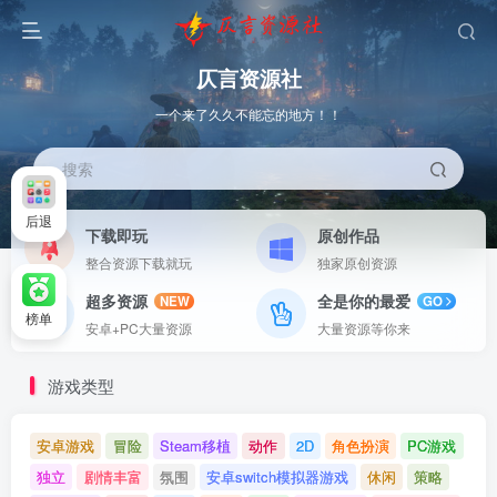
仄言资源社
一个来了久久不能忘的地方！！
搜索
后退
下载即玩
原创作品
整合资源下载就玩
独家原创资源
超多资源
全是你的最爱
NEW
GO
榜单
安卓+PC大量资源
大量资源等你来
游戏类型
安卓游戏
冒险
Steam移植
动作
2D
角色扮演
PC游戏
独立
剧情丰富
氛围
安卓switch模拟器游戏
休闲
策略