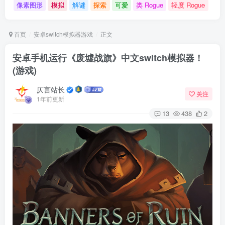
像素图形
模拟
解谜
探索
可爱
类 Rogue
轻度 Rogue
首页
安卓switch模拟器游戏
正文
安卓手机运行《废墟战旗》中文switch模拟器！
(游戏)
仄言站长
关注
1年前更新
13
438
2