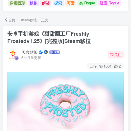
像素图形
模拟
解谜
探索
可爱
类 Rogue
轻度 Rogue
首页
Steam移植
正文
安卓手机游戏《甜甜圈工厂Freshly
Frostedv1.25》[完整版]Steam移植
仄言站长
关注
5个月前更新
9
1061
2