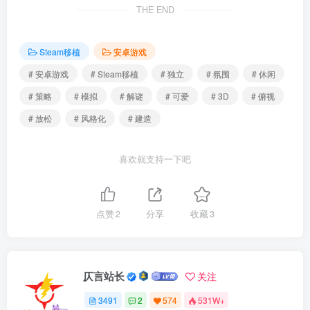
THE END
Steam移植
安卓游戏
# 安卓游戏
# Steam移植
# 独立
# 氛围
# 休闲
# 策略
# 模拟
# 解谜
# 可爱
# 3D
# 俯视
# 放松
# 风格化
# 建造
喜欢就支持一下吧
点赞
2
分享
收藏
3
仄言站长
关注
3491
2
574
531W+