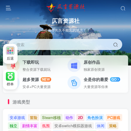
仄言资源社
一个来了久久不能忘的地方！！
搜索
后退
下载即玩
原创作品
整合资源下载就玩
独家原创资源
超多资源
全是你的最爱
NEW
GO
榜单
安卓+PC大量资源
大量资源等你来
游戏类型
安卓游戏
冒险
Steam移植
动作
2D
角色扮演
PC游戏
独立
剧情丰富
氛围
安卓switch模拟器游戏
休闲
策略