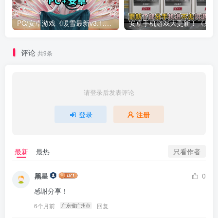
PC/安卓游戏《暖雪最新v3.1.0.1》终业DLC整合版！
安卓手
评论
共9条
请登录后发表评论
登录
注册
只看作者
最新
最热
黑星
0
感谢分享！
6个月前
回复
广东省广州市