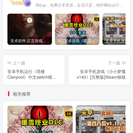
B站up，免费分享资源，会员只是，维护网站运行，会员权利为可以支持本地下载，更多内容，敬请期待！
安卓软件:仄言游戏库4.0APP全新上架了！没有下的赶紧下载呀！
PC/安卓游戏《暖雪最新v3.1.0.1》终业DLC整合版！
上一篇
下一篇
安卓手机运行《塔楼
安卓手机游戏《小小梦魇
Clanpool》中文switch模拟
v140》[完整版]Steam移植
器！(游戏)
相关推荐