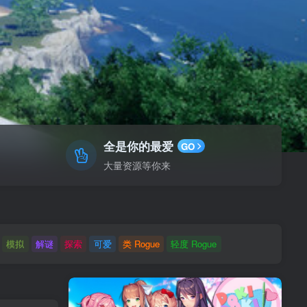
全是你的最爱
GO
大量资源等你来
模拟
解谜
探索
可爱
类 Rogue
轻度 Rogue