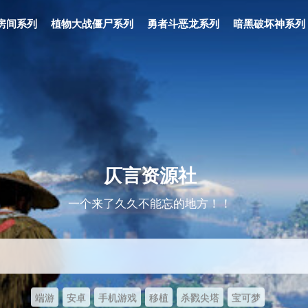
房间系列
植物大战僵尸系列
勇者斗恶龙系列
暗黑破坏神系列
仄言资源社
一个来了久久不能忘的地方！！
端游
安卓
手机游戏
移植
杀戮尖塔
宝可梦