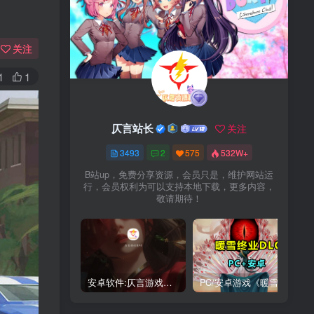
关注
1
1
仄言站长
关注
3493
2
575
532W+
B站up，免费分享资源，会员只是，维护网站运
行，会员权利为可以支持本地下载，更多内容，
敬请期待！
安卓软件:仄言游戏库4.0APP全新上架了！没有下的赶紧下载呀！
PC/安卓游戏《暖雪最新v3.1.0.1》终业DLC整合版！