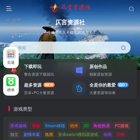
仄言资源社
一个来了久久不能忘的地方！！
搜索
后退
下载即玩
原创作品
整合资源下载就玩
独家原创资源
超多资源
全是你的最爱
NEW
GO
榜单
安卓+PC大量资源
大量资源等你来
游戏类型
安卓游戏
冒险
Steam移植
动作
2D
角色扮演
PC游戏
独立
剧情丰富
氛围
安卓switch模拟器游戏
休闲
策略