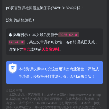
pC仄言资源社问题交流①群(742813182)QQ群！
没加的赶快加吧！
温馨提示：
本文最后更新于
2025-02-01
，某些文章具有时效性，若有错误或已失效，
14:24:18
请在下方
留言
或联系
仄言资源社
。
本站资源仅供学习交流使用请勿商业运营，严禁从
事违法，侵权等任何非法活动，否则后果自负！
©
版权声明
1 本网站名称：仄言资源社 2 本站永久网址：https://www.ziyxfxs.top
3 本网站的文章部分内容可能来源于网络，仅供大家学习与参考，如
有侵权，请联系站长 QQ:3033484508进行删除处理。 4 本站一切资
源不代表本站立场，并不代表本站赞同其观点和对其真实性负责。 5