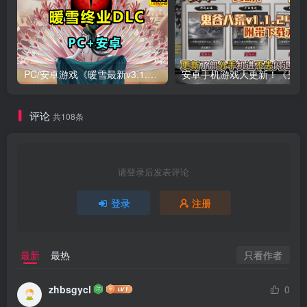
PC/安卓游戏《暖雪最新v3.1.0.1》终业DLC整合版！
安卓手
评论
共108条
请登录后发表评论
登录
注册
只看作者
最新
最热
zhbsgycl
0