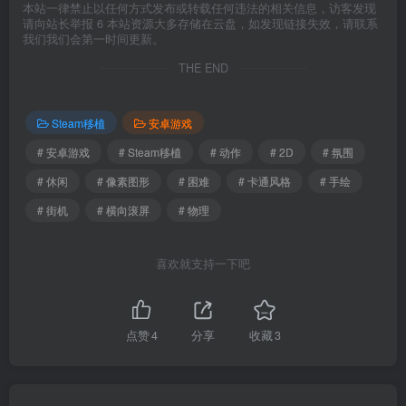
本站一律禁止以任何方式发布或转载任何违法的相关信息，访客发现
请向站长举报 6 本站资源大多存储在云盘，如发现链接失效，请联系
我们我们会第一时间更新。
THE END
Steam移植
安卓游戏
# 安卓游戏
# Steam移植
# 动作
# 2D
# 氛围
# 休闲
# 像素图形
# 困难
# 卡通风格
# 手绘
# 街机
# 横向滚屏
# 物理
喜欢就支持一下吧
点赞
4
分享
收藏
3