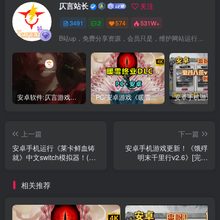
仄言站长
关注
3491
2
574
531W+
B站up，免费分享资源，会员只是，维护网站运行，会员权利为可以支持本地下载，更多内容，敬请期待！
安卓软件:仄言游戏库4.0APP全新上架了！没有下的赶紧下载呀！
PC/安卓游戏《暖雪最新v3.1.0.1》终业DLC整合版！
上一篇
下一篇
安卓手机运行《莱卡鲜血铸
安卓手机游戏更新！《饿殍
就》中文switch模拟器！(游
明末千里行v2.6》[完整
戏)
版]Steam移植
相关推荐