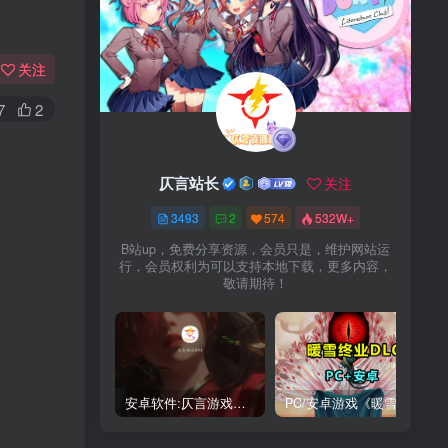
关注
7
2
仄言站长
关注
3493
2
574
532W+
B站up，免费分享资源，会员只是，维护网站运
行，会员权利为可以支持本地下载，更多内容，
敬请期待！
安卓软件:仄言游戏库4.0APP全新上架了！没有下的赶紧下载呀！
PC/安卓游戏《暖雪最新v3.1.0.1》终业DLC整合版！