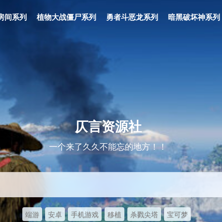
房间系列
植物大战僵尸系列
勇者斗恶龙系列
暗黑破坏神系列
仄言资源社
一个来了久久不能忘的地方！！
端游
安卓
手机游戏
移植
杀戮尖塔
宝可梦